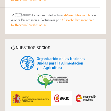
📍🇵🇹 AHORA Parlamento de Portugal
@AssembleiaRepub
crea
Alianza Parlamentaria Portuguesa por
#DerechoAlimentación
c…
twitter.com/i/web/status/1…
NUESTROS SOCIOS