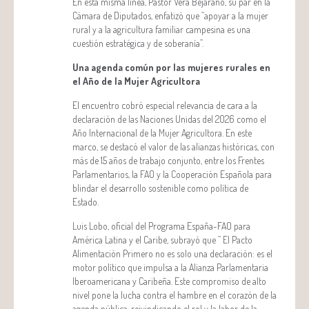
En esta misma línea, Pastor Vera Bejarano, su par en la
Cámara de Diputados, enfatizó que “apoyar a la mujer
rural y a la agricultura familiar campesina es una
cuestión estratégica y de soberanía”.
Una agenda común por las mujeres rurales en
el Año de la Mujer Agricultora
El encuentro cobró especial relevancia de cara a la
declaración de las Naciones Unidas del 2026 como el
Año Internacional de la Mujer Agricultora. En este
marco, se destacó el valor de las alianzas históricas, con
más de 15 años de trabajo conjunto, entre los Frentes
Parlamentarios, la FAO y la Cooperación Española para
blindar el desarrollo sostenible como política de
Estado.
Luis Lobo, oficial del Programa España-FAO para
América Latina y el Caribe, subrayó que ” El Pacto
Alimentación Primero no es solo una declaración: es el
motor político que impulsa a la Alianza Parlamentaria
Iberoamericana y Caribeña. Este compromiso de alto
nivel pone la lucha contra el hambre en el corazón de la
agenda pública, reivindicando el rol y la labor de la