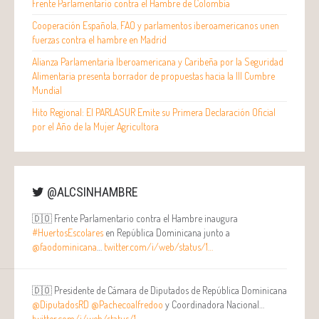
Frente Parlamentario contra el Hambre de Colombia
Cooperación Española, FAO y parlamentos iberoamericanos unen
fuerzas contra el hambre en Madrid
Alianza Parlamentaria Iberoamericana y Caribeña por la Seguridad
Alimentaria presenta borrador de propuestas hacia la III Cumbre
Mundial
Hito Regional: El PARLASUR Emite su Primera Declaración Oficial
por el Año de la Mujer Agricultora
@ALCSINHAMBRE
🇩🇴 Frente Parlamentario contra el Hambre inaugura
#HuertosEscolares
en República Dominicana junto a
@faodominicana
…
twitter.com/i/web/status/1…
🇩🇴 Presidente de Cámara de Diputados de República Dominicana
@DiputadosRD
@Pachecoalfredoo
y Coordinadora Nacional…
twitter.com/i/web/status/1…