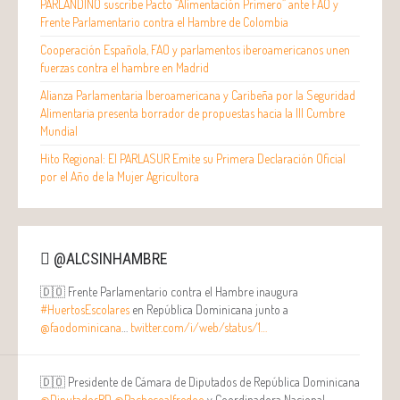
PARLANDINO suscribe Pacto “Alimentación Primero” ante FAO y
Frente Parlamentario contra el Hambre de Colombia
Cooperación Española, FAO y parlamentos iberoamericanos unen
fuerzas contra el hambre en Madrid
Alianza Parlamentaria Iberoamericana y Caribeña por la Seguridad
Alimentaria presenta borrador de propuestas hacia la III Cumbre
Mundial
Hito Regional: El PARLASUR Emite su Primera Declaración Oficial
por el Año de la Mujer Agricultora
@ALCSINHAMBRE
🇩🇴 Frente Parlamentario contra el Hambre inaugura
#HuertosEscolares
en República Dominicana junto a
@faodominicana
…
twitter.com/i/web/status/1…
🇩🇴 Presidente de Cámara de Diputados de República Dominicana
@DiputadosRD
@Pachecoalfredoo
y Coordinadora Nacional…