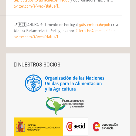
twitter.com/i/web/status/1…
📍🇵🇹 AHORA Parlamento de Portugal
@AssembleiaRepub
crea
Alianza Parlamentaria Portuguesa por
#DerechoAlimentación
c…
twitter.com/i/web/status/1…
NUESTROS SOCIOS