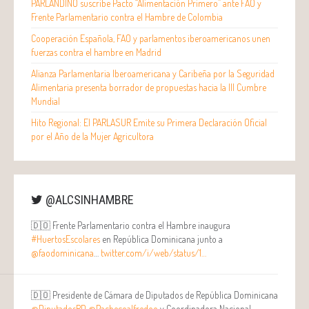
PARLANDINO suscribe Pacto “Alimentación Primero” ante FAO y
Frente Parlamentario contra el Hambre de Colombia
Cooperación Española, FAO y parlamentos iberoamericanos unen
fuerzas contra el hambre en Madrid
Alianza Parlamentaria Iberoamericana y Caribeña por la Seguridad
Alimentaria presenta borrador de propuestas hacia la III Cumbre
Mundial
Hito Regional: El PARLASUR Emite su Primera Declaración Oficial
por el Año de la Mujer Agricultora
@ALCSINHAMBRE
🇩🇴 Frente Parlamentario contra el Hambre inaugura
#HuertosEscolares
en República Dominicana junto a
@faodominicana
…
twitter.com/i/web/status/1…
🇩🇴 Presidente de Cámara de Diputados de República Dominicana
@DiputadosRD
@Pachecoalfredoo
y Coordinadora Nacional…