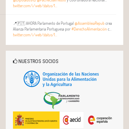
twitter.com/i/web/status/1…
📍🇵🇹 AHORA Parlamento de Portugal
@AssembleiaRepub
crea
Alianza Parlamentaria Portuguesa por
#DerechoAlimentación
c…
twitter.com/i/web/status/1…
NUESTROS SOCIOS