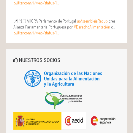
twitter.com/i/web/status/1…
📍🇵🇹 AHORA Parlamento de Portugal
@AssembleiaRepub
crea
Alianza Parlamentaria Portuguesa por
#DerechoAlimentación
c…
twitter.com/i/web/status/1…
NUESTROS SOCIOS