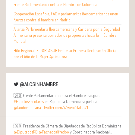
Frente Parlamentario contra el Hambre de Colombia
Cooperación Española, FAO y parlamentos iberoamericanos unen
fuerzas contra el hambre en Madrid
Alianza Parlamentaria Iberoamericana y Caribeña por la Seguridad
Alimentaria presenta borrador de propuestas hacia la III Cumbre
Mundial
Hito Regional: El PARLASUR Emite su Primera Declaración Oficial
por el Año de la Mujer Agricultora
@ALCSINHAMBRE
🇩🇴 Frente Parlamentario contra el Hambre inaugura
#HuertosEscolares
en República Dominicana junto a
@faodominicana
…
twitter.com/i/web/status/1…
🇩🇴 Presidente de Cámara de Diputados de República Dominicana
@DiputadosRD
@Pachecoalfredoo
y Coordinadora Nacional…