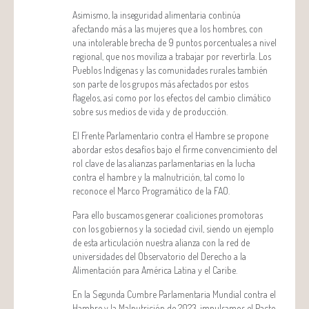
Asimismo, la inseguridad alimentaria continúa
afectando más a las mujeres que a los hombres, con
una intolerable brecha de 9 puntos porcentuales a nivel
regional, que nos moviliza a trabajar por revertirla. Los
Pueblos Indígenas y las comunidades rurales también
son parte de los grupos más afectados por estos
flagelos, así como por los efectos del cambio climático
sobre sus medios de vida y de producción.
El Frente Parlamentario contra el Hambre se propone
abordar estos desafíos bajo el firme convencimiento del
rol clave de las alianzas parlamentarias en la lucha
contra el hambre y la malnutrición, tal como lo
reconoce el Marco Programático de la FAO.
Para ello buscamos generar coaliciones promotoras
con los gobiernos y la sociedad civil, siendo un ejemplo
de esta articulación nuestra alianza con la red de
universidades del Observatorio del Derecho a la
Alimentación para América Latina y el Caribe.
En la Segunda Cumbre Parlamentaria Mundial contra el
Hambre y la Malnutrición de 2023, impulsamos el Pacto