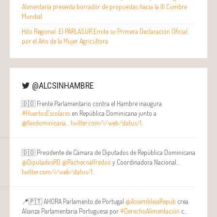
Alimentaria presenta borrador de propuestas hacia la III Cumbre
Mundial
Hito Regional: El PARLASUR Emite su Primera Declaración Oficial
por el Año de la Mujer Agricultora
@ALCSINHAMBRE
🇩🇴 Frente Parlamentario contra el Hambre inaugura
#HuertosEscolares
en República Dominicana junto a
@faodominicana
…
twitter.com/i/web/status/1…
🇩🇴 Presidente de Cámara de Diputados de República Dominicana
@DiputadosRD
@Pachecoalfredoo
y Coordinadora Nacional…
twitter.com/i/web/status/1…
📍🇵🇹 AHORA Parlamento de Portugal
@AssembleiaRepub
crea
Alianza Parlamentaria Portuguesa por
#DerechoAlimentación
c…