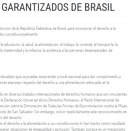
 GARANTIZADOS DE BRASIL
tución de la República Federativa de Brasil, para incorporar el derecho a la
dos constitucionalmente.
a educación, la salud, la alimentación, el trabajo, la vivienda, el transporte, la
a la maternidad y la infancia, la asistencia a las personas desamparadas, de
perdurables que se pueden emprender a nivel nacional para dar cumplimiento a
iciones expresas respecto del derecho a una alimentación adecuada en la
do en diversos tratados internacionales de derechos humanos que son vinculantes
os, la Declaración Universal de los Derechos Humanos; el Pacto Internacional de
ención sobre la Eliminación de Todas las Formas de Discriminación contra la Mujer;
ocolo de San Salvador. Sin embargo, incluir explícitamente este reconocimiento en
ón del derecho.
do el derecho a la alimentación a sus constituciones lo han hecho como resultado
 superar situaciones de desigualdad y exclusión. También, porque es un mecanismo