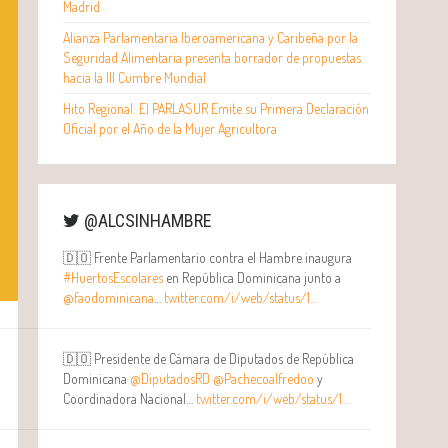
Madrid
Alianza Parlamentaria Iberoamericana y Caribeña por la
Seguridad Alimentaria presenta borrador de propuestas
hacia la III Cumbre Mundial
Hito Regional: El PARLASUR Emite su Primera Declaración
Oficial por el Año de la Mujer Agricultora
@ALCSINHAMBRE
🇩🇴 Frente Parlamentario contra el Hambre inaugura
#HuertosEscolares
en República Dominicana junto a
@faodominicana
…
twitter.com/i/web/status/1…
🇩🇴 Presidente de Cámara de Diputados de República
Dominicana
@DiputadosRD
@Pachecoalfredoo
y
Coordinadora Nacional…
twitter.com/i/web/status/1…