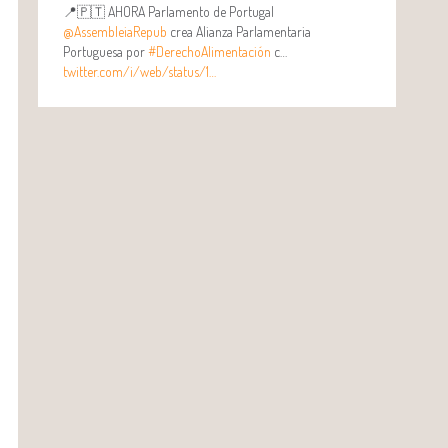
📍🇵🇹 AHORA Parlamento de Portugal
@AssembleiaRepub
crea Alianza Parlamentaria
Portuguesa por
#DerechoAlimentación
c…
twitter.com/i/web/status/1…