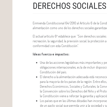
DERECHOS SOCIALES
Enmienda Constitucional 64/2010 al Artículo 6 de la Consti
alimentación como uno de los derechos sociales garantiza
El actual artículo 6ª establece que: “Son derechos sociales: l
recreación, la seguridad, la previsión social, la protección 
conformidad con esta Constitución”.
Ideas fuerza e impactos:
Una de las acciones legislativas más importantes y 
obligaciones internacionales, es la de incluir dispos
Constitución del país.
El derecho a la alimentación adecuada está reconoci
para la mayoría de los países de la región. Entre ell
Derechos Económicos, Sociales y Culturales; la Conv
la Convención sobre los Derechos del Niño y el Prot
la Constitución viene a reforzar la garantía y aplicaci
Los países que en las últimas décadas han incorpora
de un pacto social que permita unir a la sociedad y