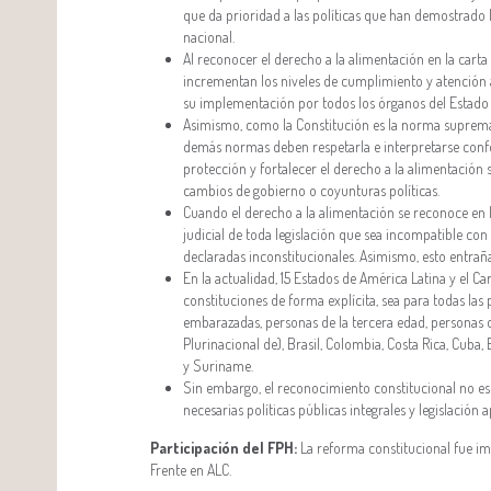
que da prioridad a las políticas que han demostrado 
nacional.
Al reconocer el derecho a la alimentación en la carta
incrementan los niveles de cumplimiento y atención a 
su implementación por todos los órganos del Estado y 
Asimismo, como la Constitución es la norma suprema 
demás normas deben respetarla e interpretarse confor
protección y fortalecer el derecho a la alimentación 
cambios de gobierno o coyunturas políticas.
Cuando el derecho a la alimentación se reconoce en la
judicial de toda legislación que sea incompatible con
declaradas inconstitucionales. Asimismo, esto entrañ
En la actualidad, 15 Estados de América Latina y el 
constituciones de forma explícita, sea para todas las
embarazadas, personas de la tercera edad, personas de
Plurinacional de), Brasil, Colombia, Costa Rica, Cub
y Suriname.
Sin embargo, el reconocimiento constitucional no es s
necesarias políticas públicas integrales y legislació
Participación del FPH:
La reforma constitucional fue imp
Frente en ALC.