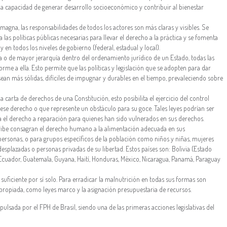
la capacidad de generar desarrollo socioeconómico y contribuir al bienestar
 magna, las responsabilidades de todos los actores son más claras y visibles. Se
las políticas públicas necesarias para llevar el derecho a la práctica y se fomenta
en todos los niveles de gobierno (federal, estadual y local).
o de mayor jerarquía dentro del ordenamiento jurídico de un Estado, todas las
me a ella. Esto permite que las políticas y legislación que se adopten para dar
sean más sólidas, difíciles de impugnar y durables en el tiempo, prevaleciendo sobre
 carta de derechos de una Constitución, esto posibilita el ejercicio del control
 ese derecho o que represente un obstáculo para su goce. Tales leyes podrían ser
a el derecho a reparación para quienes han sido vulnerados en sus derechos.
Caribe consagran el derecho humano a la alimentación adecuada en sus
 personas, o para grupos específicos de la población como niños y niñas, mujeres
splazadas o personas privadas de su libertad. Estos países son: Bolivia (Estado
a, Ecuador, Guatemala, Guyana, Haití, Honduras, México, Nicaragua, Panamá, Paraguay
uficiente por sí solo. Para erradicar la malnutrición en todas sus formas son
n apropiada, como leyes marco y la asignación presupuestaria de recursos.
ulsada por el FPH de Brasil, siendo una de las primeras acciones legislativas del