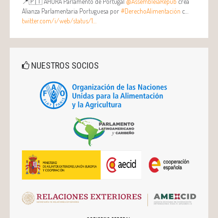
📍🇵🇹 AHORA Parlamento de Portugal
@AssembleiaRepub
crea
Alianza Parlamentaria Portuguesa por
#DerechoAlimentación
c…
twitter.com/i/web/status/1…
NUESTROS SOCIOS