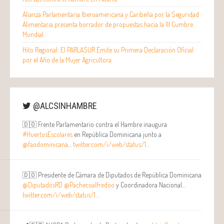
Alianza Parlamentaria Iberoamericana y Caribeña por la Seguridad
Alimentaria presenta borrador de propuestas hacia la III Cumbre
Mundial
Hito Regional: El PARLASUR Emite su Primera Declaración Oficial
por el Año de la Mujer Agricultora
@ALCSINHAMBRE
🇩🇴 Frente Parlamentario contra el Hambre inaugura
#HuertosEscolares
en República Dominicana junto a
@faodominicana
…
twitter.com/i/web/status/1…
🇩🇴 Presidente de Cámara de Diputados de República Dominicana
@DiputadosRD
@Pachecoalfredoo
y Coordinadora Nacional…
twitter.com/i/web/status/1…