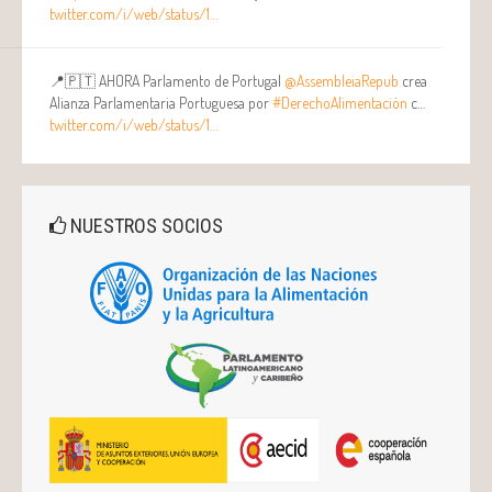
twitter.com/i/web/status/1…
📍🇵🇹 AHORA Parlamento de Portugal
@AssembleiaRepub
crea
Alianza Parlamentaria Portuguesa por
#DerechoAlimentación
c…
twitter.com/i/web/status/1…
NUESTROS SOCIOS