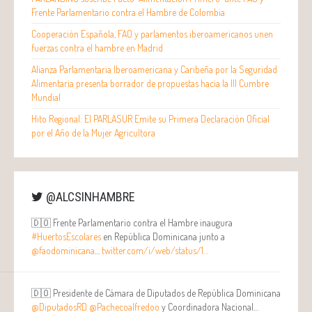
Frente Parlamentario contra el Hambre de Colombia
Cooperación Española, FAO y parlamentos iberoamericanos unen
fuerzas contra el hambre en Madrid
Alianza Parlamentaria Iberoamericana y Caribeña por la Seguridad
Alimentaria presenta borrador de propuestas hacia la III Cumbre
Mundial
Hito Regional: El PARLASUR Emite su Primera Declaración Oficial
por el Año de la Mujer Agricultora
@ALCSINHAMBRE
🇩🇴 Frente Parlamentario contra el Hambre inaugura
#HuertosEscolares
en República Dominicana junto a
@faodominicana
…
twitter.com/i/web/status/1…
🇩🇴 Presidente de Cámara de Diputados de República Dominicana
@DiputadosRD
@Pachecoalfredoo
y Coordinadora Nacional…