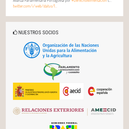
Alianza Parlamentaria Portuguesa por
#DerechoAlimentación
c…
twitter.com/i/web/status/1…
NUESTROS SOCIOS