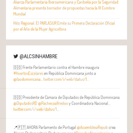
Alianza Parlamentaria Iberoamericana y Caribeña por la Seguridad
Alimentaria presenta borrador de propuestas hacia la III Cumbre
Mundial
Hito Regional: El PARLASUR Emite su Primera Declaración Oficial
por el Año de la Mujer Agricultora
@ALCSINHAMBRE
🇩🇴 Frente Parlamentario contra el Hambre inaugura
#HuertosEscolares
en República Dominicana junto a
@faodominicana
…
twitter.com/i/web/status/1…
🇩🇴 Presidente de Cámara de Diputados de República Dominicana
@DiputadosRD
@Pachecoalfredoo
y Coordinadora Nacional…
twitter.com/i/web/status/1…
📍🇵🇹 AHORA Parlamento de Portugal
@AssembleiaRepub
crea