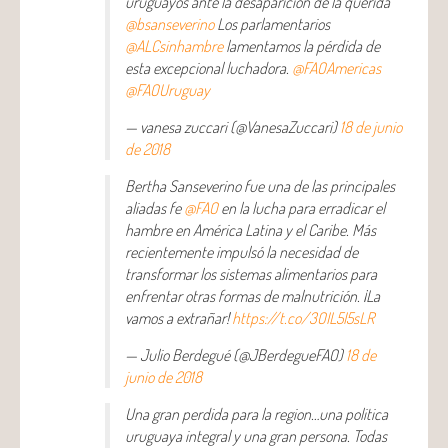
uruguayos ante la desaparición de la querida
@bsanseverino
Los parlamentarios
@ALCsinhambre
lamentamos la pérdida de
esta excepcional luchadora.
@FAOAmericas
@FAOUruguay
— vanesa zuccari (@VanesaZuccari)
18 de junio
de 2018
Bertha Sanseverino fue una de las principales
aliadas fe
@FAO
en la lucha para erradicar el
hambre en América Latina y el Caribe. Más
recientemente impulsó la necesidad de
transformar los sistemas alimentarios para
enfrentar otras formas de malnutrición. ¡La
vamos a extrañar!
https://t.co/3OIL5I5sLR
— Julio Berdegué (@JBerdegueFAO)
18 de
junio de 2018
Una gran perdida para la region…una politica
uruguaya integral y una gran persona. Todas