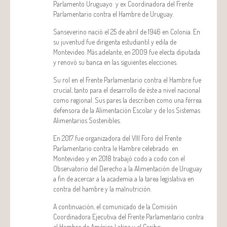
Parlamento Uruguayo y ex Coordinadora del Frente
Parlamentario contra el Hambre de Uruguay.
Sanseverino nació el 25 de abril de 1946 en Colonia. En
su juventud fue dirigenta estudiantil y edila de
Montevideo. Más adelante, en 2009 fue electa diputada
y renovó su banca en las siguientes elecciones.
Su rol en el Frente Parlamentario contra el Hambre fue
crucial, tanto para el desarrollo de éste a nivel nacional
como regional. Sus pares la describen como una férrea
defensora de la Alimentación Escolar y de los Sistemas
Alimentarios Sostenibles.
En 2017 fue organizadora del VIII Foro del Frente
Parlamentario contra le Hambre celebrado en
Montevideo y en 2018 trabajó codo a codo con el
Observatorio del Derecho a la Alimentación de Uruguay
a fin de acercar a la academia a la tarea legislativa en
contra del hambre y la malnutrición.
A continuación, el comunicado de la Comisión
Coordinadora Ejecutiva del Frente Parlamentario contra
el Hambre de América Latina y el Caribe: