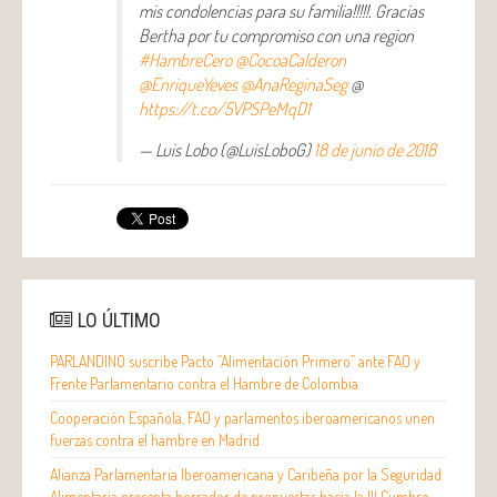
mis condolencias para su familia!!!!!. Gracias
Bertha por tu compromiso con una region
#HambreCero
@CocoaCalderon
@EnriqueYeves
@AnaReginaSeg
@
https://t.co/5VPSPeMqD1
— Luis Lobo (@LuisLoboG)
18 de junio de 2018
LO ÚLTIMO
PARLANDINO suscribe Pacto “Alimentación Primero” ante FAO y
Frente Parlamentario contra el Hambre de Colombia
Cooperación Española, FAO y parlamentos iberoamericanos unen
fuerzas contra el hambre en Madrid
Alianza Parlamentaria Iberoamericana y Caribeña por la Seguridad
Alimentaria presenta borrador de propuestas hacia la III Cumbre