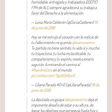
formidable, entregada y trabajadora.QDEP.El
FPH de ALC siempre agradecerá su trabajo a
favor del Derecho a la alimentación
— Luisa María Calderón (@CocoaCalderon)
18
de junio de 2018
Hoy se me estrujó el corazón con la noticia de
tu fallecimiento mi querida
@bsanseverino
Tu partida no tiene sentido, tu vida sí y mucho:
tu trayectoria, tu lucha inclaudicable, tu
compañerismo y tu espíritu revolucionario
seguirán iluminando el camino al
#HambreCero
en el mundo
pic.twitter.com/VgoXGkRjwO
— Liliana Parada #D+D (@LilianaParada)
18 de
junio de 2018
La diputada uruguaya
@bsanseverino
deja el
imponente desafío de estar a su altura, de
lograr los objetivos que perseguía hasta hoy y