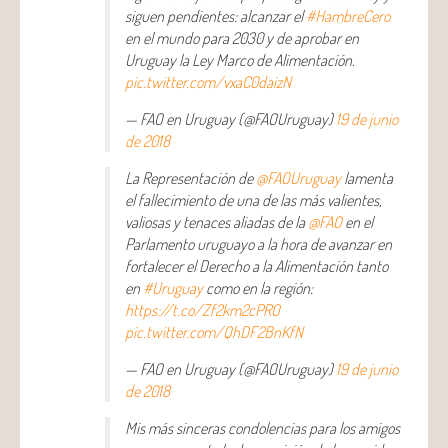
siguen pendientes: alcanzar el
#HambreCero
en el mundo para 2030 y de aprobar en
Uruguay la Ley Marco de Alimentación.
pic.twitter.com/vxaC0daizN
— FAO en Uruguay (@FAOUruguay)
19 de junio
de 2018
La Representación de
@FAOUruguay
lamenta
el fallecimiento de una de las más valientes,
valiosas y tenaces aliadas de la
@FAO
en el
Parlamento uruguayo a la hora de avanzar en
fortalecer el Derecho a la Alimentación tanto
en
#Uruguay
como en la región:
https://t.co/Zf2km2cPRO
pic.twitter.com/QhDF2BnKfN
— FAO en Uruguay (@FAOUruguay)
19 de junio
de 2018
Mis más sinceras condolencias para los amigos