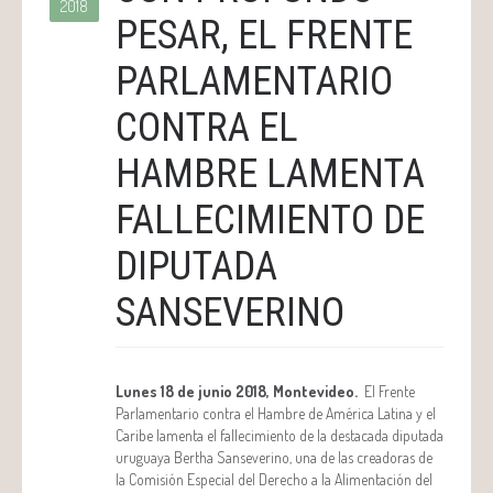
2018
PESAR, EL FRENTE
PARLAMENTARIO
CONTRA EL
HAMBRE LAMENTA
FALLECIMIENTO DE
DIPUTADA
SANSEVERINO
Lunes 18 de junio 2018, Montevideo.
El Frente
Parlamentario contra el Hambre de América Latina y el
Caribe lamenta el fallecimiento de la destacada diputada
uruguaya Bertha Sanseverino, una de las creadoras de
la Comisión Especial del Derecho a la Alimentación del