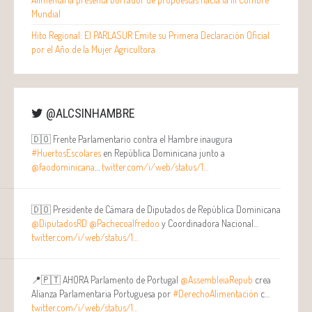
Mundial
Hito Regional: El PARLASUR Emite su Primera Declaración Oficial
por el Año de la Mujer Agricultora
@ALCSINHAMBRE
🇩🇴 Frente Parlamentario contra el Hambre inaugura
#HuertosEscolares
en República Dominicana junto a
@faodominicana
…
twitter.com/i/web/status/1…
🇩🇴 Presidente de Cámara de Diputados de República Dominicana
@DiputadosRD
@Pachecoalfredoo
y Coordinadora Nacional…
twitter.com/i/web/status/1…
📍🇵🇹 AHORA Parlamento de Portugal
@AssembleiaRepub
crea
Alianza Parlamentaria Portuguesa por
#DerechoAlimentación
c…
twitter.com/i/web/status/1…