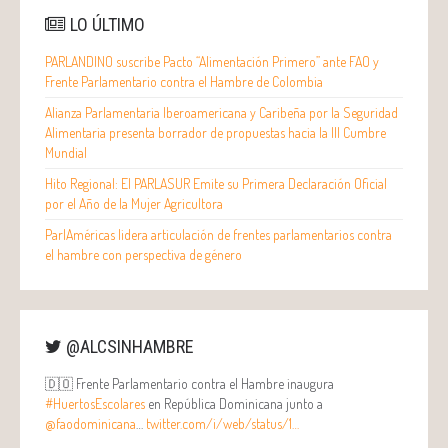
LO ÚLTIMO
PARLANDINO suscribe Pacto “Alimentación Primero” ante FAO y
Frente Parlamentario contra el Hambre de Colombia
Alianza Parlamentaria Iberoamericana y Caribeña por la Seguridad
Alimentaria presenta borrador de propuestas hacia la III Cumbre
Mundial
Hito Regional: El PARLASUR Emite su Primera Declaración Oficial
por el Año de la Mujer Agricultora
ParlAméricas lidera articulación de frentes parlamentarios contra
el hambre con perspectiva de género
@ALCSINHAMBRE
🇩🇴 Frente Parlamentario contra el Hambre inaugura
#HuertosEscolares
en República Dominicana junto a
@faodominicana
…
twitter.com/i/web/status/1…