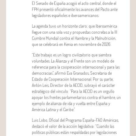
El Senado de España acogió el acto central, donde el
FPH presentó oficialmente los avances del Pacto ante
legisladores españoles e iberoamericanos.
La agenda tuvo un horizonte claro: que Iberoamérica
llegue con una sola voz y propuestas concretas a la III
Cumbre Mundial contra el Hambre y la Malnutrición,
que se celebrará en Kenia en noviembre de 2026.
“Este trabajo es un logro civilizatorio que siembra
voluntades. La Alianza y el Frente son un modelo de
referencia para la cooperación internacional y para las
democracias”, afirmó Eva Granados, Secretaria de
Estado de Cooperación Internacional. Por su parte,
Antón Leis, Director de la AECID, subrayó el carácter
estratégico del vínculo: “Para la AECID es un orgullo
apoyar los frentes parlamentarios contra el hambre, un
ejemplo de alianza de ida y vuelta entre España y
América Latina y el Caribe.”
Luis Lobo, Oficial del Programa España-FAO Américas,
destacó el valor de la acción legislativa: “Cuando las
políticas públicas están respaldadas por legislaciones