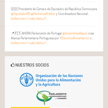
🇩🇴 Presidente de Cámara de Diputados de República Dominicana
@DiputadosRD
@Pachecoalfredoo
y Coordinadora Nacional…
twitter.com/i/web/status/1…
📍🇵🇹 AHORA Parlamento de Portugal
@AssembleiaRepub
crea
Alianza Parlamentaria Portuguesa por
#DerechoAlimentación
c…
twitter.com/i/web/status/1…
NUESTROS SOCIOS