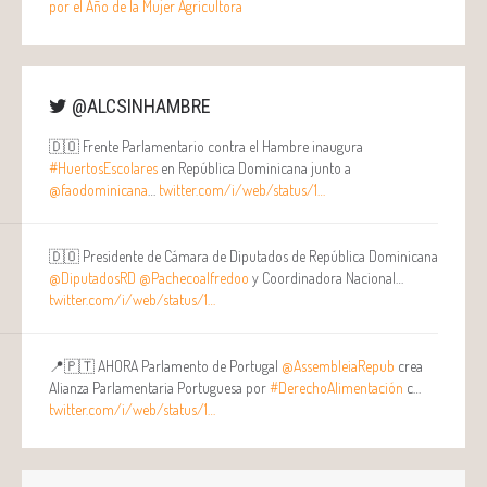
por el Año de la Mujer Agricultora
@ALCSINHAMBRE
🇩🇴 Frente Parlamentario contra el Hambre inaugura
#HuertosEscolares
en República Dominicana junto a
@faodominicana
…
twitter.com/i/web/status/1…
🇩🇴 Presidente de Cámara de Diputados de República Dominicana
@DiputadosRD
@Pachecoalfredoo
y Coordinadora Nacional…
twitter.com/i/web/status/1…
📍🇵🇹 AHORA Parlamento de Portugal
@AssembleiaRepub
crea
Alianza Parlamentaria Portuguesa por
#DerechoAlimentación
c…
twitter.com/i/web/status/1…