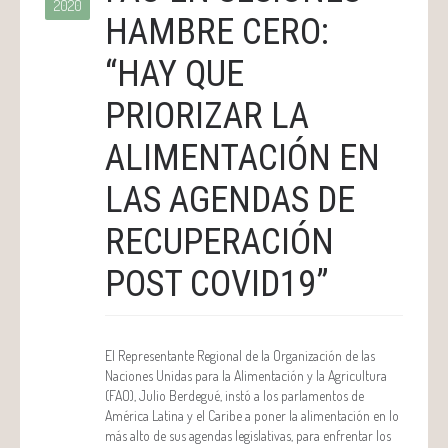
2020
HAMBRE CERO:
“HAY QUE
PRIORIZAR LA
ALIMENTACIÓN EN
LAS AGENDAS DE
RECUPERACIÓN
POST COVID19”
El Representante Regional de la Organización de las
Naciones Unidas para la Alimentación y la Agricultura
(FAO), Julio Berdegué, instó a los parlamentos de
América Latina y el Caribe a poner la alimentación en lo
más alto de sus agendas legislativas, para enfrentar los