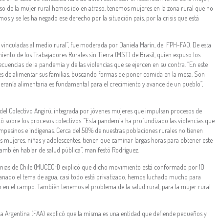
caso de la mujer rural hemos ido en atraso, tenemos mujeres en la zona rural que no
s y se les ha negado ese derecho por la situación país, por la crisis que está
s vinculadas al medio rural”, fue moderada por Daniela Marín, del FPH-FAO. De esta
ento de los Trabajadores Rurales sin Tierra (MST) de Brasil, quien expuso los
cuencias de la pandemia y de las violencias que se ejercen en su contra. “En este
les de alimentar sus familias, buscando formas de poner comida en la mesa. Son
eranía alimentaria es fundamental para el crecimiento y avance de un pueblo”,
a del Colectivo Angirü, integrada por jóvenes mujeres que impulsan procesos de
stó sobre los procesos colectivos. “Esta pandemia ha profundizado las violencias que
ampesinos e indígenas. Cerca del 50% de nuestras poblaciones rurales no tienen
s mujeres, niñas y adolescentes, tienen que caminar largas horas para obtener este
también hablar de salud pública”, manifestó Rodríguez.
nias de Chile (MUCECH) explicó que dicho movimiento está conformado por 10
sanado el tema de agua, casi todo está privatizado, hemos luchado mucho para
en en el campo. También tenemos el problema de la salud rural, para la mujer rural
ria Argentina (FAA) explicó que la misma es una entidad que defiende pequeños y