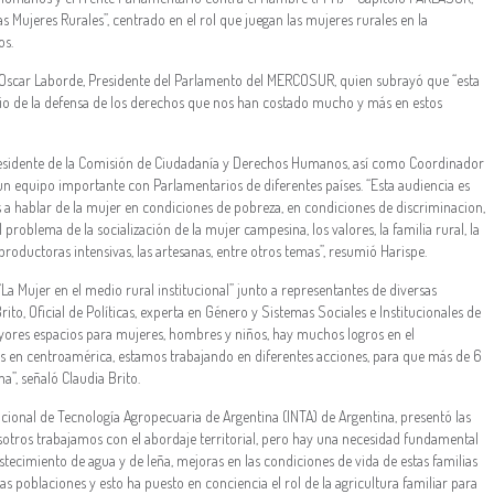
s Mujeres Rurales”, centrado en el rol que juegan las mujeres rurales en la
os.
o Oscar Laborde, Presidente del Parlamento del MERCOSUR, quien subrayó que “esta
rio de la defensa de los derechos que nos han costado mucho y más en estos
Presidente de la Comisión de Ciudadanía y Derechos Humanos, así como Coordinador
n equipo importante con Parlamentarios de diferentes países. “Esta audiencia es
 hablar de la mujer en condiciones de pobreza, en condiciones de discriminacion,
l problema de la socialización de la mujer campesina, los valores, la familia rural, la
productoras intensivas, las artesanas, entre otros temas”, resumió Harispe.
La Mujer en el medio rural institucional” junto a representantes de diversas
rito, Oficial de Políticas, experta en Género y Sistemas Sociales e Institucionales de
ayores espacios para mujeres, hombres y niños, hay muchos logros en el
os en centroamérica, estamos trabajando en diferentes acciones, para que más de 6
a”, señaló Claudia Brito.
acional de Tecnología Agropecuaria de Argentina (INTA) de Argentina, presentó las
osotros trabajamos con el abordaje territorial, pero hay una necesidad fundamental
astecimiento de agua y de leña, mejoras en las condiciones de vida de estas familias
las poblaciones y esto ha puesto en conciencia el rol de la agricultura familiar para