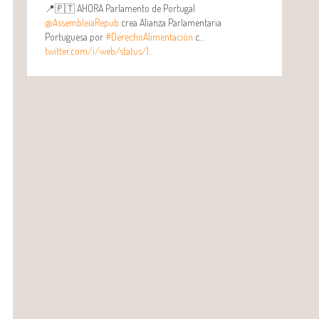
📍🇵🇹 AHORA Parlamento de Portugal
@AssembleiaRepub
crea Alianza Parlamentaria
Portuguesa por
#DerechoAlimentación
c…
twitter.com/i/web/status/1…