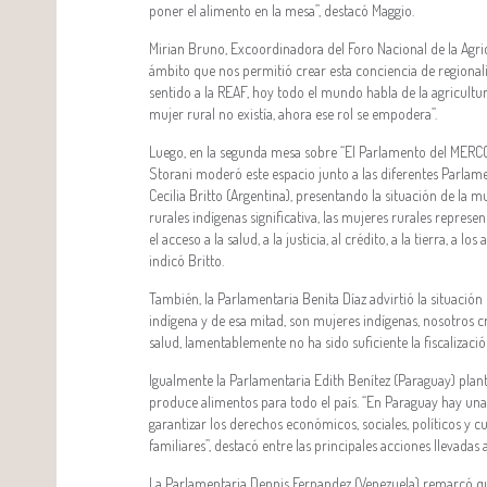
poner el alimento en la mesa”, destacó Maggio.
Mirian Bruno, Excoordinadora del Foro Nacional de la Agri
ámbito que nos permitió crear esta conciencia de regionali
sentido a la REAF, hoy todo el mundo habla de la agricultur
mujer rural no existía, ahora ese rol se empodera”.
Luego, en la segunda mesa sobre “El Parlamento del MERCOS
Storani moderó este espacio junto a las diferentes Parla
Cecilia Britto (Argentina), presentando la situación de la 
rurales indígenas significativa, las mujeres rurales repres
el acceso a la salud, a la justicia, al crédito, a la tierra, a 
indicó Britto.
También, la Parlamentaria Benita Díaz advirtió la situación
indígena y de esa mitad, son mujeres indígenas, nosotros 
salud, lamentablemente no ha sido suficiente la fiscalizació
Igualmente la Parlamentaria Edith Benítez (Paraguay) plant
produce alimentos para todo el país. “En Paraguay hay una 
garantizar los derechos económicos, sociales, políticos y 
familiares”, destacó entre las principales acciones llevadas
La Parlamentaria Dennis Fernandez (Venezuela) remarcó que 