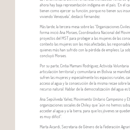
ahora hay baja representación indígena en el país. ¨En el 
tienen como ejercer su función, porque no tienen sus insumo
viviendo Venezuela”, destacó Fernandez.
Más tarde, la tercera mesa sobre las “Organizaciones Civile
forma inició Ana Moraes, Coordinadora Nacional del Movimi
proyectos del MST para proteger a las mujeres de las conse
contexto las mujeres son las más afectadas, las responsab
quienes más han sufrido con la pérdida de empleos. La sob
concluyó Moraes.
Por su parte, Cintia Mamani Rodríguez, Activista Voluntari
articulación territorial y comunitaria en Bolivia se manife
sufren las mujeres y especialmente los espacios rurales, c
acceso al agua y la consecución de la misma recae sobre la
recurso natural. Hablar de la democratización del agua es 
Ana Sepúlveda Yañez, Movimiento Unitario Campesino y Et
organizaciones sociales de Chile,y que “aún no hemos sub
acceder al agua y a la tierra, para que los jóvenes se qued
es muy difícil”.
Marta Aicardi, Secretaria de Género de la Federación Agra