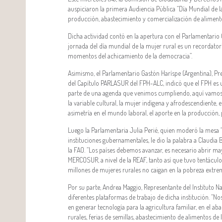
auspiciaron la primera Audiencia Pública “Día Mundial de la
producción, abastecimiento y comercialización de aliment
Dicha actividad contó en la apertura con el Parlamentari
jornada del día mundial de la mujer rural es un recordato
momentos del achicamiento de la democracia”.
Asimismo, el Parlamentario Gastón Haríspe (Argentina), 
del Capítulo PARLASUR del FPH-ALC, indicó que el FPH es u
parte de una agenda que venimos cumpliendo, aquí vamos a
la variable cultural, la mujer indigena y afrodescendiente, e
asimetría en el mundo laboral, el aporte en la producción, 
Luego la Parlamentaria Julia Perié, quien moderó la mesa “
instituciones gubernamentales, le dio la palabra a Claudia B
la FAO. “Los países debemos avanzar, es necesario abrir m
MERCOSUR, a nivel de la REAF, tanto así que tuvo tentácul
millones de mujeres rurales no caigan en la pobreza extrem
Por su parte, Andrea Maggio, Representante del Instituto N
diferentes plataformas de trabajo de dicha institución. “N
en generar tecnología para la agricultura familiar, en el ab
rurales, ferias de semillas, abastecimiento de alimentos de 