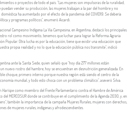
ientos o proyectos de todo el país. “Las mujeres son impulsoras de la ruralidad,
e puedan vender su producción, las mujeres trabajan a la par del hombre y no
a doméstica ha aumentado por el efecto de la pandemia del COVID19. Se debería
ítica y programas políticos”, enumeró Aicardi.
cional Campesino Indígena La Via Campesina, en Argentina, destacó los principales
uestro rol como movimiento, tenemos que luchar para lograr la Reforma Agraria
ción Popular. Otra lucha es por la educación, tiene que existir una educación que
estra propia realidad y no lo que la educación pública nos transmite”, indicó
entina ante la Santa Sede, quien señaló que “hoy día 277 millones están
un nuevo rostro del hambre, hoy se encuentran en desnutrición generalizada. En
ble choque, primero interno porque nuestra región está siendo el centro de la
conomía mundial, y todo esto choca con un problema climático”, aseveró Silva.
stón Haríspe como miembro del Frente Parlamentario contra el Hambre de América
ento del MERCOSUR donde se contribuye en el cumplimiento de la Agenda 2030, y, en
 Cero”, también la importancia de la campaña Mujeres Rurales, mujeres con derechos,
lones de mujeres rurales, indígenas y afrodescendientes.