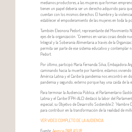
medianos productores, a las mujeres que forman emprendim
tienen un papel debería ser un derecho adquirido para qu
cuentan con los mismos derechos. El hambre y la violenci
establecer el empoderamiento de las mujeres en toda la pol
También Eleonora Pedort, representante del Movimiento Na
ejes de la organización. “Creemos en varias cosas desde n
Integral y la Soberanía Alimentaria a través de la Organiza
permita ser parte de ese sistema educativo y contemplar nu
Pedort.
Por último, participó María Fernanda Silva, Embajadora Arg
caminando hacia la muerte por hambre, estamos viviendo 
América Latina y el Caribe la pandemia nos encontró en do
pandemia y segundo, externo porque hay una caída de la e
Para terminar la Audiencia Pública, el Parlamentario Ga
Latina y el Caribe (FPH-ALC) destacó la labor del Parlam
especial, su Objetivo de Desarrollo Sostenible 2: “Hambre
para contribuir en la transformación de la realidad de mil
VER VIDEO COMPLETO DE LA AUDIENCIA
Fuente:
Agencia PARLASUR