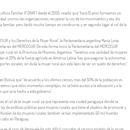
cultura Familiar (FONAF) desde el 2005, resaltó que “hace 15 años formamos un
dad, unirnos las organizaciones, recuperar la voz de los movimientos y eso dio
a familiar, pero tardó mucho tiempo en construirse, y en segundo lugar el rol de la
UR y los Derechos de la Mujer Rural”, la Parlamentaria argentina María Luisa
mentarias del MERCOSUR. De esta forma inició la Parlamentaria del MERCOSUR
mujer rural en la Provincia de Misiones, Argentina. “Tenemos una cantidad de mujeres
entan el 20% de la fuerza agrícola en América Latina, hay que asegurar la autonomía,
los aportes sociales, sin duda la mujer rural aún está lejos de ser un sujeto de derechos”,
 en Bolivia que “de acuerdo a los últimos censos, más del 50% de la población es
creemos que estos momentos complejos, no se tiene acceso a la educación y a la
n que se la hecho a este gobierno”.
eó el rol de la mujer rural, ya que representa una ciudad paraguaya donde se
ley de políticas públicas para mujeres rurales, que tiene el objetivo de promover y
culturales de las mujeres rurales, también se han implementado 50 mil huertas
 a cabo en Paraguay.
en el caso de Venezuela ha sido difícil concretar el reconocimiento de la mujer,