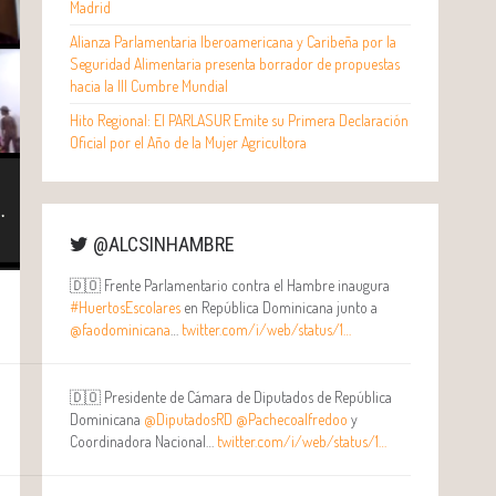
Madrid
Alianza Parlamentaria Iberoamericana y Caribeña por la
Seguridad Alimentaria presenta borrador de propuestas
hacia la III Cumbre Mundial
Hito Regional: El PARLASUR Emite su Primera Declaración
Oficial por el Año de la Mujer Agricultora
@ALCSINHAMBRE
🇩🇴 Frente Parlamentario contra el Hambre inaugura
#HuertosEscolares
en República Dominicana junto a
@faodominicana
…
twitter.com/i/web/status/1…
🇩🇴 Presidente de Cámara de Diputados de República
Dominicana
@DiputadosRD
@Pachecoalfredoo
y
Coordinadora Nacional…
twitter.com/i/web/status/1…