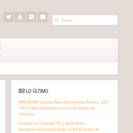
E
LO ÚLTIMO
PARLANDINO suscribe Pacto “Alimentación Primero” ante
FAO y Frente Parlamentario contra el Hambre de
Colombia
Cooperación Española, FAO y parlamentos
iberoamericanos unen fuerzas contra el hambre en