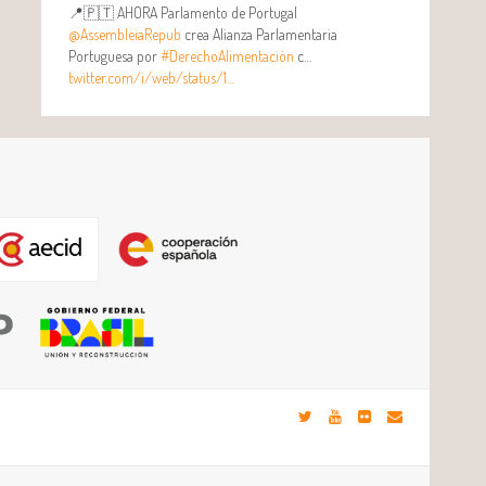
📍🇵🇹 AHORA Parlamento de Portugal
@AssembleiaRepub
crea Alianza Parlamentaria
Portuguesa por
#DerechoAlimentación
c…
twitter.com/i/web/status/1…