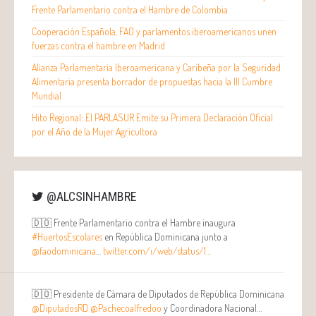
Frente Parlamentario contra el Hambre de Colombia
Cooperación Española, FAO y parlamentos iberoamericanos unen
fuerzas contra el hambre en Madrid
Alianza Parlamentaria Iberoamericana y Caribeña por la Seguridad
Alimentaria presenta borrador de propuestas hacia la III Cumbre
Mundial
Hito Regional: El PARLASUR Emite su Primera Declaración Oficial
por el Año de la Mujer Agricultora
@ALCSINHAMBRE
🇩🇴 Frente Parlamentario contra el Hambre inaugura
#HuertosEscolares
en República Dominicana junto a
@faodominicana
…
twitter.com/i/web/status/1…
🇩🇴 Presidente de Cámara de Diputados de República Dominicana
@DiputadosRD
@Pachecoalfredoo
y Coordinadora Nacional…