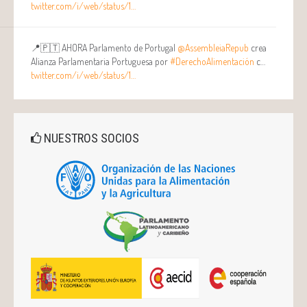
twitter.com/i/web/status/1…
📍🇵🇹 AHORA Parlamento de Portugal
@AssembleiaRepub
crea
Alianza Parlamentaria Portuguesa por
#DerechoAlimentación
c…
twitter.com/i/web/status/1…
NUESTROS SOCIOS