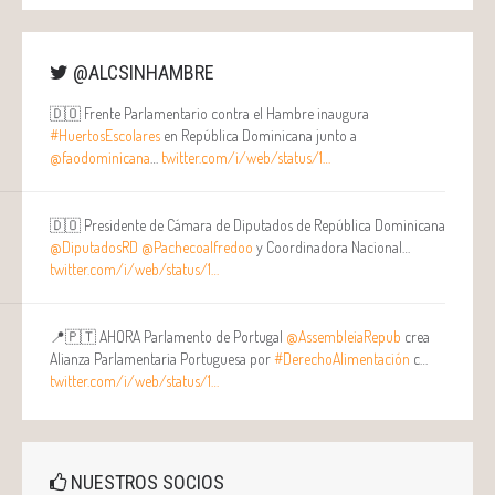
@ALCSINHAMBRE
🇩🇴 Frente Parlamentario contra el Hambre inaugura
#HuertosEscolares
en República Dominicana junto a
@faodominicana
…
twitter.com/i/web/status/1…
🇩🇴 Presidente de Cámara de Diputados de República Dominicana
@DiputadosRD
@Pachecoalfredoo
y Coordinadora Nacional…
twitter.com/i/web/status/1…
📍🇵🇹 AHORA Parlamento de Portugal
@AssembleiaRepub
crea
Alianza Parlamentaria Portuguesa por
#DerechoAlimentación
c…
twitter.com/i/web/status/1…
NUESTROS SOCIOS