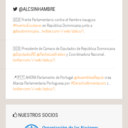
@ALCSINHAMBRE
🇩🇴 Frente Parlamentario contra el Hambre inaugura
#HuertosEscolares
en República Dominicana junto a
@faodominicana
…
twitter.com/i/web/status/1…
🇩🇴 Presidente de Cámara de Diputados de República Dominicana
@DiputadosRD
@Pachecoalfredoo
y Coordinadora Nacional…
twitter.com/i/web/status/1…
📍🇵🇹 AHORA Parlamento de Portugal
@AssembleiaRepub
crea
Alianza Parlamentaria Portuguesa por
#DerechoAlimentación
c…
twitter.com/i/web/status/1…
NUESTROS SOCIOS