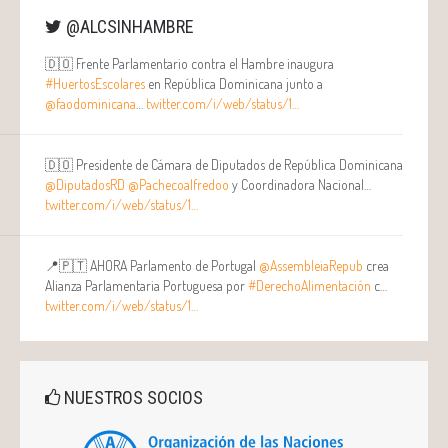
@ALCSINHAMBRE
🇩🇴 Frente Parlamentario contra el Hambre inaugura
#HuertosEscolares
en República Dominicana junto a
@faodominicana
…
twitter.com/i/web/status/1…
🇩🇴 Presidente de Cámara de Diputados de República Dominicana
@DiputadosRD
@Pachecoalfredoo
y Coordinadora Nacional…
twitter.com/i/web/status/1…
📍🇵🇹 AHORA Parlamento de Portugal
@AssembleiaRepub
crea
Alianza Parlamentaria Portuguesa por
#DerechoAlimentación
c…
twitter.com/i/web/status/1…
NUESTROS SOCIOS