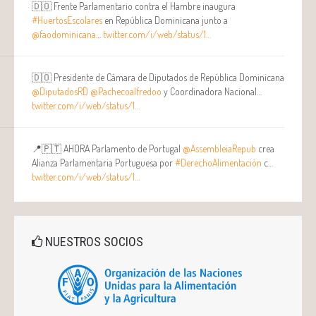
🇩🇴 Frente Parlamentario contra el Hambre inaugura
#HuertosEscolares
en República Dominicana junto a
@faodominicana
…
twitter.com/i/web/status/1…
🇩🇴 Presidente de Cámara de Diputados de República Dominicana
@DiputadosRD
@Pachecoalfredoo
y Coordinadora Nacional…
twitter.com/i/web/status/1…
📍🇵🇹 AHORA Parlamento de Portugal
@AssembleiaRepub
crea
Alianza Parlamentaria Portuguesa por
#DerechoAlimentación
c…
twitter.com/i/web/status/1…
NUESTROS SOCIOS