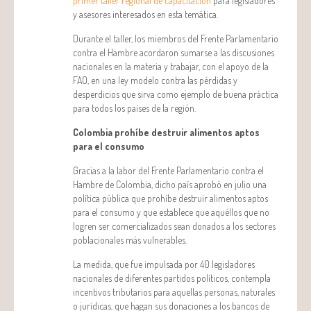
primer taller regional de capacitación
para legisladores
y asesores interesados en esta temática.
Durante el taller, los miembros del Frente Parlamentario
contra el Hambre acordaron sumarse a las discusiones
nacionales en la materia y trabajar, con el apoyo de la
FAO, en una ley modelo contra las pérdidas y
desperdicios que sirva como ejemplo de buena práctica
para todos los países de la región.
Colombia prohíbe destruir alimentos aptos
para el consumo
Gracias a la labor del Frente Parlamentario contra el
Hambre de Colombia, dicho país aprobó en julio una
política pública que prohíbe destruir alimentos aptos
para el consumo y que establece que aquéllos que no
logren ser comercializados sean donados a los sectores
poblacionales más vulnerables.
La medida, que fue impulsada por 40 legisladores
nacionales de diferentes partidos políticos, contempla
incentivos tributarios para aquellas personas, naturales
o jurídicas, que hagan sus donaciones a los bancos de