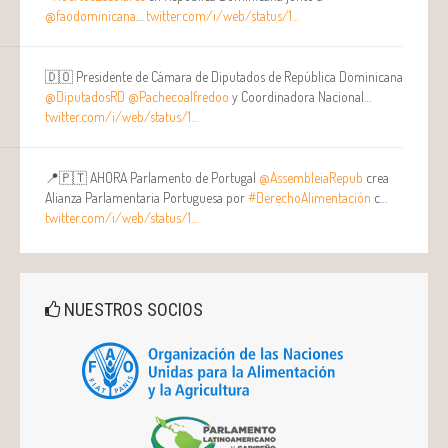
@faodominicana
…
twitter.com/i/web/status/1…
🇩🇴 Presidente de Cámara de Diputados de República Dominicana
@DiputadosRD
@Pachecoalfredoo
y Coordinadora Nacional…
twitter.com/i/web/status/1…
📍🇵🇹 AHORA Parlamento de Portugal
@AssembleiaRepub
crea
Alianza Parlamentaria Portuguesa por
#DerechoAlimentación
c…
twitter.com/i/web/status/1…
NUESTROS SOCIOS