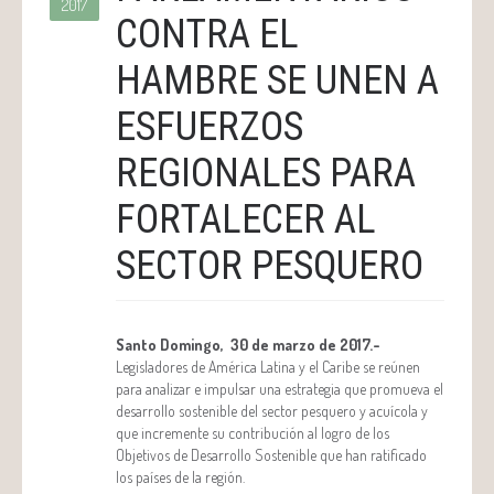
2017
CONTRA EL
HAMBRE SE UNEN A
ESFUERZOS
REGIONALES PARA
FORTALECER AL
SECTOR PESQUERO
Santo Domingo, 30 de marzo de 2017.-
Legisladores de América Latina y el Caribe se reúnen
para analizar e impulsar una estrategia que promueva el
desarrollo sostenible del sector pesquero y acuícola y
que incremente su contribución al logro de los
Objetivos de Desarrollo Sostenible que han ratificado
los países de la región.