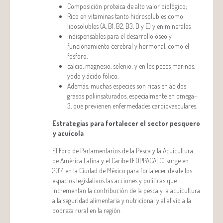
Composición proteica de alto valor biológico;
Rico en vitaminas tanto hidrosolubles como
liposolubles (A, B1, B2, B3, D y E) y en minerales
indispensables para el desarrollo óseo y
funcionamiento cerebral y hormonal, como el
fosforo,
calcio, magnesio, selenio; y en los peces marinos,
yodo y ácido fólico.
Además, muchas especies son ricas en ácidos
grasos poliinsaturados, especialmente en omega-
3, que previenen enfermedades cardiovasculares.
Estrategias para fortalecer el sector pesquero
y acuícola
El Foro de Parlamentarios de la Pesca y la Acuicultura
de América Latina y el Caribe (FOPPACALC) surge en
2014 en la Ciudad de México para fortalecer desde los
espacios legislativos las acciones y políticas que
incrementan la contribución de la pesca y la acuicultura
a la seguridad alimentaria y nutricional y al alivio a la
pobreza rural en la región.