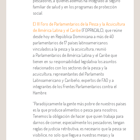
pescadores, a quienes además ha integrado al seguro
familiar de salud y en los programas de protección
social.
El III Foro de Parlamentarios de la Pesca y la Acuicultura
de América Latina y el Caribe
(FOPPACALC), que reúne
desde hoy en República Dominicana a más de 40
parlamentarios de 17 países latinoamericanos
vinculados a la pesca y la acuicultura, reunió
a Parlamentarios de América Latina y el Caribe que
tienen en su responsabilidad legislativa los asuntos
relacionados con los sectores de la pesca y la
acuicultura, representantes del Parlamento
Latinoamericano y Caribeño, expertos de FAO y a
integrantes de los Frentes Parlamentarios contra el
Hambre.
“Paradójicamente la gente más pobre de nuestros países
es la que produce alimentos o pesca para nosotros.
Tenemos la obligación de hacer que quien trabaja para
darnos de comer, especialmente los pescadores, tengan
reglas de justicia retributiva, es necesario que la pesca se
visibilice, no solo que llegue a nuestras mesas y la