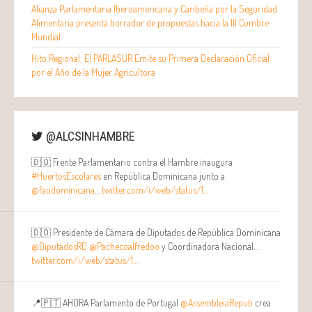
Alianza Parlamentaria Iberoamericana y Caribeña por la Seguridad
Alimentaria presenta borrador de propuestas hacia la III Cumbre
Mundial
Hito Regional: El PARLASUR Emite su Primera Declaración Oficial
por el Año de la Mujer Agricultora
@ALCSINHAMBRE
🇩🇴 Frente Parlamentario contra el Hambre inaugura
#HuertosEscolares
en República Dominicana junto a
@faodominicana
…
twitter.com/i/web/status/1…
🇩🇴 Presidente de Cámara de Diputados de República Dominicana
@DiputadosRD
@Pachecoalfredoo
y Coordinadora Nacional…
twitter.com/i/web/status/1…
📍🇵🇹 AHORA Parlamento de Portugal
@AssembleiaRepub
crea