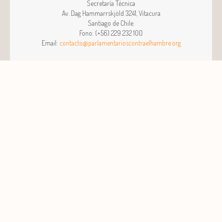
Secretaría Técnica
Av. Dag Hammarrskjöld 3241, Vitacura
Santiago
de
Chile
.
Fono:
(+56) 229 232 100
Email:
contacto@parlamentarioscontraelhambre.org