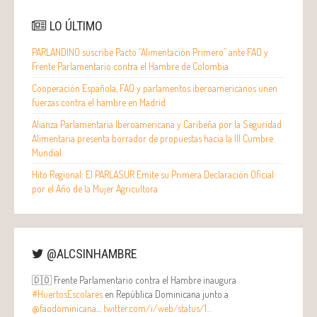
LO ÚLTIMO
PARLANDINO suscribe Pacto “Alimentación Primero” ante FAO y
Frente Parlamentario contra el Hambre de Colombia
Cooperación Española, FAO y parlamentos iberoamericanos unen
fuerzas contra el hambre en Madrid
Alianza Parlamentaria Iberoamericana y Caribeña por la Seguridad
Alimentaria presenta borrador de propuestas hacia la III Cumbre
Mundial
Hito Regional: El PARLASUR Emite su Primera Declaración Oficial
por el Año de la Mujer Agricultora
@ALCSINHAMBRE
🇩🇴 Frente Parlamentario contra el Hambre inaugura
#HuertosEscolares
en República Dominicana junto a
@faodominicana
…
twitter.com/i/web/status/1…