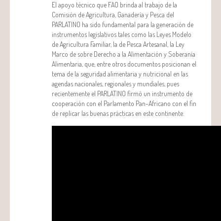
El apoyo técnico que FAO brinda al trabajo de la
Comisión de Agricultura, Ganadería y Pesca del
PARLATINO ha sido fundamental para la generación de
instrumentos legislativos tales como las Leyes Modelo
de Agricultura Familiar, la de Pesca Artesanal, la Ley
Marco de sobre Derecho a la Alimentación y Soberanía
Alimentaria, que, entre otros documentos posicionan el
tema de la seguridad alimentaria y nutricional en las
agendas nacionales, regionales y mundiales, pues
recientemente el PARLATINO firmó un instrumento de
cooperación con el Parlamento Pan-Africano con el fin
de replicar las buenas prácticas en este continente.