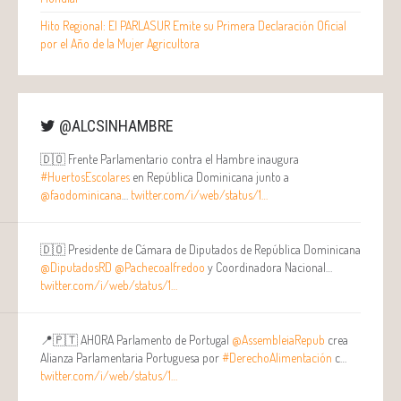
Hito Regional: El PARLASUR Emite su Primera Declaración Oficial
por el Año de la Mujer Agricultora
@ALCSINHAMBRE
🇩🇴 Frente Parlamentario contra el Hambre inaugura
#HuertosEscolares
en República Dominicana junto a
@faodominicana
…
twitter.com/i/web/status/1…
🇩🇴 Presidente de Cámara de Diputados de República Dominicana
@DiputadosRD
@Pachecoalfredoo
y Coordinadora Nacional…
twitter.com/i/web/status/1…
📍🇵🇹 AHORA Parlamento de Portugal
@AssembleiaRepub
crea
Alianza Parlamentaria Portuguesa por
#DerechoAlimentación
c…
twitter.com/i/web/status/1…