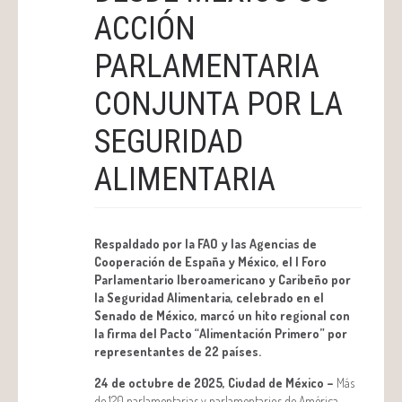
ACCIÓN
PARLAMENTARIA
CONJUNTA POR LA
SEGURIDAD
ALIMENTARIA
Respaldado por la FAO y las Agencias de
Cooperación de España y México, el I Foro
Parlamentario Iberoamericano y Caribeño por
la Seguridad Alimentaria, celebrado en el
Senado de México, marcó un hito regional con
la firma del Pacto “Alimentación Primero” por
representantes de 22 países.
24 de octubre de 2025,
Ciudad de México –
Más
de 120 parlamentarias y parlamentarios de América