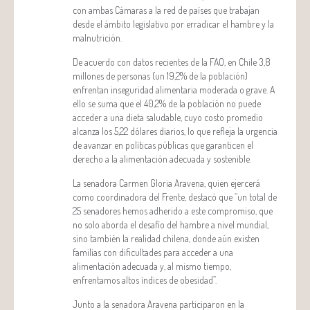
con ambas Cámaras a la red de países que trabajan
desde el ámbito legislativo por erradicar el hambre y la
malnutrición.
De acuerdo con datos recientes de la FAO, en Chile 3,8
millones de personas (un 19,2% de la población)
enfrentan inseguridad alimentaria moderada o grave. A
ello se suma que el 40,2% de la población no puede
acceder a una dieta saludable, cuyo costo promedio
alcanza los 5,22 dólares diarios, lo que refleja la urgencia
de avanzar en políticas públicas que garanticen el
derecho a la alimentación adecuada y sostenible.
La senadora Carmen Gloria Aravena, quien ejercerá
como coordinadora del Frente, destacó que “un total de
25 senadores hemos adherido a este compromiso, que
no solo aborda el desafío del hambre a nivel mundial,
sino también la realidad chilena, donde aún existen
familias con dificultades para acceder a una
alimentación adecuada y, al mismo tiempo,
enfrentamos altos índices de obesidad”.
Junto a la senadora Aravena participaron en la