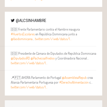
@ALCSINHAMBRE
🇩🇴 Frente Parlamentario contra el Hambre inaugura
#HuertosEscolares
en República Dominicana junto a
@faodominicana
…
twitter.com/i/web/status/1…
🇩🇴 Presidente de Cámara de Diputados de República Dominicana
@DiputadosRD
@Pachecoalfredoo
y Coordinadora Nacional…
twitter.com/i/web/status/1…
📍🇵🇹 AHORA Parlamento de Portugal
@AssembleiaRepub
crea
Alianza Parlamentaria Portuguesa por
#DerechoAlimentación
c…
twitter.com/i/web/status/1…