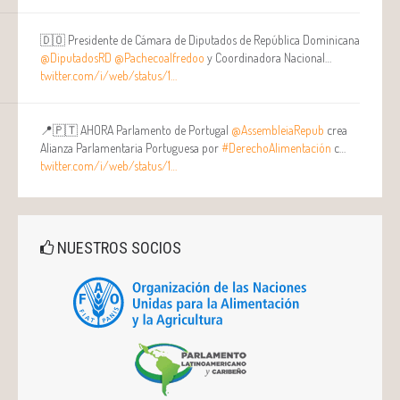
🇩🇴 Presidente de Cámara de Diputados de República Dominicana
@DiputadosRD
@Pachecoalfredoo
y Coordinadora Nacional…
twitter.com/i/web/status/1…
📍🇵🇹 AHORA Parlamento de Portugal
@AssembleiaRepub
crea
Alianza Parlamentaria Portuguesa por
#DerechoAlimentación
c…
twitter.com/i/web/status/1…
NUESTROS SOCIOS