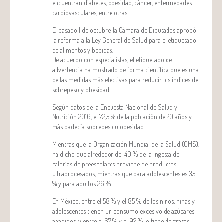
encuentran diabetes, obesidad, cáncer, enfermedades
cardiovasculares, entre otras.
El pasado 1 de octubre, la Cámara de Diputados aprobó
la reforma a la Ley General de Salud para el etiquetado
de alimentos y bebidas.
De acuerdo con especialistas, el etiquetado de
advertencia ha mostrado de forma científica que es una
de las medidas más efectivas para reducir los índices de
sobrepeso y obesidad.
Según datos de la Encuesta Nacional de Salud y
Nutrición 2016, el 72,5 % de la población de 20 años y
más padecía sobrepeso u obesidad.
Mientras que la Organización Mundial de la Salud (OMS),
ha dicho que alrededor del 40 % de la ingesta de
calorías de preescolares proviene de productos
ultraprocesados, mientras que para adolescentes es 35
% y para adultos 26 %.
En México, entre el 58 % y el 85 % de los niños, niñas y
adolescentes tienen un consumo excesivo de azúcares
añadidos, y entre el 67 % y el 92 % lo tiene de grasas