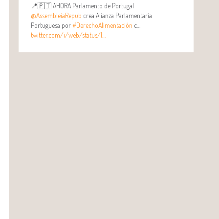
📍🇵🇹 AHORA Parlamento de Portugal
@AssembleiaRepub
crea Alianza Parlamentaria
Portuguesa por
#DerechoAlimentación
c…
twitter.com/i/web/status/1…