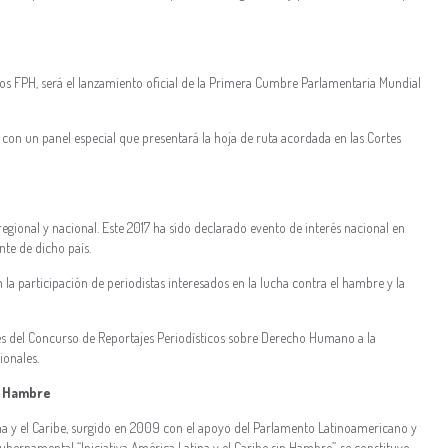
e los FPH, será el lanzamiento oficial de la Primera Cumbre Parlamentaria Mundial
con un panel especial que presentará la hoja de ruta acordada en las Cortes
 regional y nacional. Este 2017 ha sido declarado evento de interés nacional en
nte de dicho país.
 la participación de periodistas interesados en la lucha contra el hambre y la
s del Concurso de Reportajes Periodísticos sobre Derecho Humano a la
ionales.
l Hambre
na y el Caribe, surgido en 2009 con el apoyo del Parlamento Latinoamericano y
ernamental “Iniciativa América Latina y el Caribe sin Hambre”, se constituye