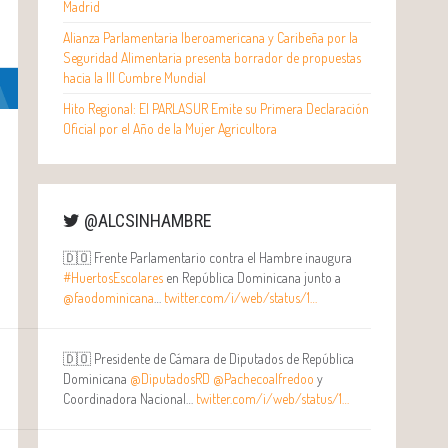
Madrid
Alianza Parlamentaria Iberoamericana y Caribeña por la
Seguridad Alimentaria presenta borrador de propuestas
hacia la III Cumbre Mundial
Hito Regional: El PARLASUR Emite su Primera Declaración
Oficial por el Año de la Mujer Agricultora
@ALCSINHAMBRE
🇩🇴 Frente Parlamentario contra el Hambre inaugura
#HuertosEscolares
en República Dominicana junto a
@faodominicana
…
twitter.com/i/web/status/1…
🇩🇴 Presidente de Cámara de Diputados de República
Dominicana
@DiputadosRD
@Pachecoalfredoo
y
Coordinadora Nacional…
twitter.com/i/web/status/1…