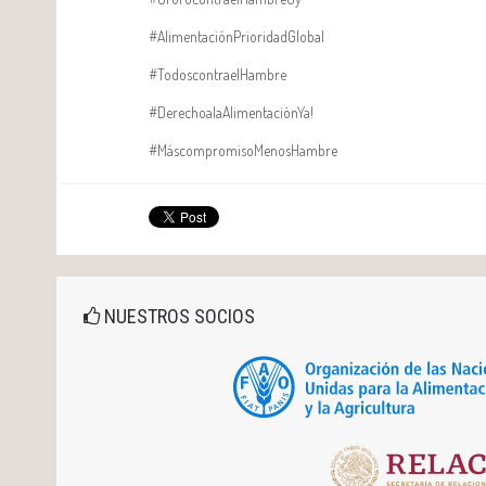
#AlimentaciónPrioridadGlobal
#TodoscontraelHambre
#DerechoalaAlimentaciónYa!
#MáscompromisoMenosHambre
NUESTROS SOCIOS