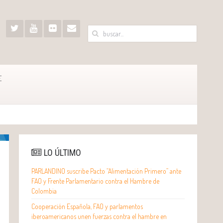
E
LO ÚLTIMO
PARLANDINO suscribe Pacto “Alimentación Primero” ante
FAO y Frente Parlamentario contra el Hambre de
Colombia
Cooperación Española, FAO y parlamentos
iberoamericanos unen fuerzas contra el hambre en