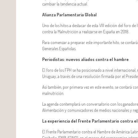
cambiar la tendencia actual.
Alianza Parlamentaria Global
Uno de los hitos a destacar de esta VIII edición del foro d
contra la Malnutrición a realizarse en España en 2018.
Para comenzar a preparar este importante hito, se contará 
Generales Españolas.
Periodistas: nuevos aliados contra el hambre
El foro de los FPH se ha posicionado a nivel internacional,
Uruguay, a través de una resolución firmada por el Preside
Así también, por primera vez en este evento, se contará con
malnutrición.
La agenda contemplará un conversatorio con los ganadore
Alimentación y comunicadores de medios nacionales y reg
La experiencia del Frente Parlamentario contra e
El Frente Parlamentario contra el Hambre de América Lati
Caribeño (PARLATINO), en el marco del compromiso intergub