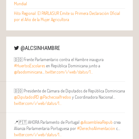
Mundial
Hito Regional: El PARLASUR Emite su Primera Declaración Oficial
por el Año de la Mujer Agricultora
@ALCSINHAMBRE
🇩🇴 Frente Parlamentario contra el Hambre inaugura
#HuertosEscolares
en República Dominicana junto a
@faodominicana
…
twitter.com/i/web/status/1…
🇩🇴 Presidente de Cámara de Diputados de República Dominicana
@DiputadosRD
@Pachecoalfredoo
y Coordinadora Nacional…
twitter.com/i/web/status/1…
📍🇵🇹 AHORA Parlamento de Portugal
@AssembleiaRepub
crea
Alianza Parlamentaria Portuguesa por
#DerechoAlimentación
c…
twitter.com/i/web/status/1…