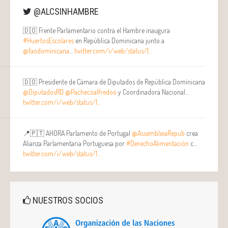
@ALCSINHAMBRE
🇩🇴 Frente Parlamentario contra el Hambre inaugura
#HuertosEscolares
en República Dominicana junto a
@faodominicana
…
twitter.com/i/web/status/1…
🇩🇴 Presidente de Cámara de Diputados de República Dominicana
@DiputadosRD
@Pachecoalfredoo
y Coordinadora Nacional…
twitter.com/i/web/status/1…
📍🇵🇹 AHORA Parlamento de Portugal
@AssembleiaRepub
crea
Alianza Parlamentaria Portuguesa por
#DerechoAlimentación
c…
twitter.com/i/web/status/1…
NUESTROS SOCIOS