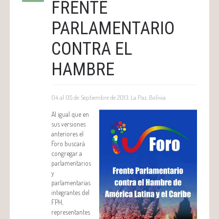
FRENTE
PARLAMENTARIO
CONTRA EL
HAMBRE
04 al 05 de Septiembre de 2013. La Paz, Bolivia
Al igual que en
sus versiones
anteriores el
Foro buscará
congregar a
parlamentarios
y
parlamentarias
integrantes del
FPH,
representantes