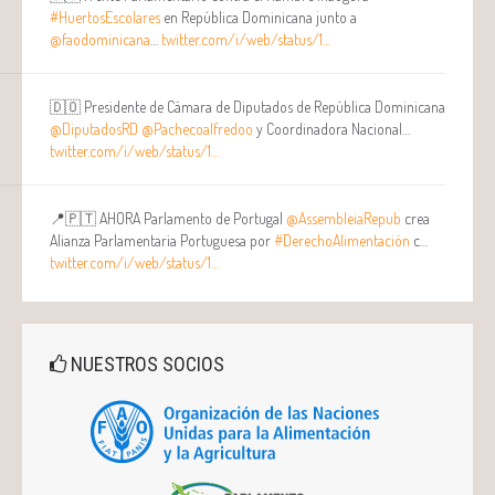
#HuertosEscolares
en República Dominicana junto a
@faodominicana
…
twitter.com/i/web/status/1…
🇩🇴 Presidente de Cámara de Diputados de República Dominicana
@DiputadosRD
@Pachecoalfredoo
y Coordinadora Nacional…
twitter.com/i/web/status/1…
📍🇵🇹 AHORA Parlamento de Portugal
@AssembleiaRepub
crea
Alianza Parlamentaria Portuguesa por
#DerechoAlimentación
c…
twitter.com/i/web/status/1…
NUESTROS SOCIOS