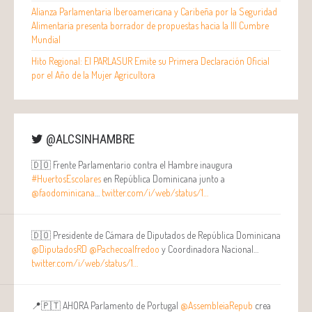
Alianza Parlamentaria Iberoamericana y Caribeña por la Seguridad
Alimentaria presenta borrador de propuestas hacia la III Cumbre
Mundial
Hito Regional: El PARLASUR Emite su Primera Declaración Oficial
por el Año de la Mujer Agricultora
@ALCSINHAMBRE
🇩🇴 Frente Parlamentario contra el Hambre inaugura
#HuertosEscolares
en República Dominicana junto a
@faodominicana
…
twitter.com/i/web/status/1…
🇩🇴 Presidente de Cámara de Diputados de República Dominicana
@DiputadosRD
@Pachecoalfredoo
y Coordinadora Nacional…
twitter.com/i/web/status/1…
📍🇵🇹 AHORA Parlamento de Portugal
@AssembleiaRepub
crea