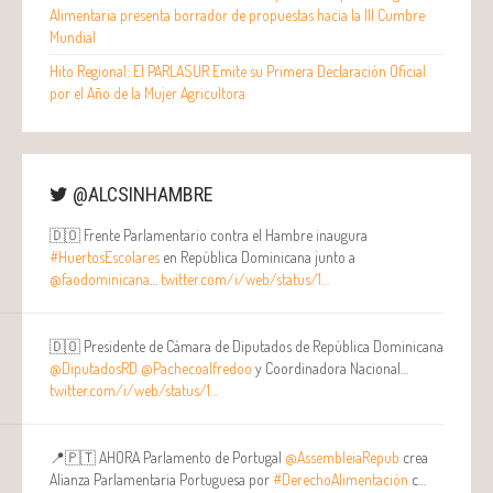
Alimentaria presenta borrador de propuestas hacia la III Cumbre
Mundial
Hito Regional: El PARLASUR Emite su Primera Declaración Oficial
por el Año de la Mujer Agricultora
@ALCSINHAMBRE
🇩🇴 Frente Parlamentario contra el Hambre inaugura
#HuertosEscolares
en República Dominicana junto a
@faodominicana
…
twitter.com/i/web/status/1…
🇩🇴 Presidente de Cámara de Diputados de República Dominicana
@DiputadosRD
@Pachecoalfredoo
y Coordinadora Nacional…
twitter.com/i/web/status/1…
📍🇵🇹 AHORA Parlamento de Portugal
@AssembleiaRepub
crea
Alianza Parlamentaria Portuguesa por
#DerechoAlimentación
c…