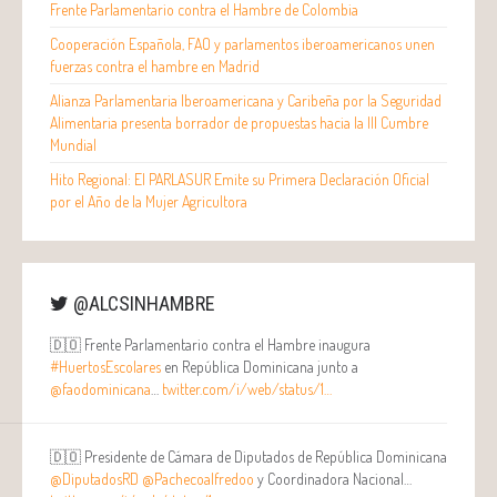
Frente Parlamentario contra el Hambre de Colombia
Cooperación Española, FAO y parlamentos iberoamericanos unen
fuerzas contra el hambre en Madrid
Alianza Parlamentaria Iberoamericana y Caribeña por la Seguridad
Alimentaria presenta borrador de propuestas hacia la III Cumbre
Mundial
Hito Regional: El PARLASUR Emite su Primera Declaración Oficial
por el Año de la Mujer Agricultora
@ALCSINHAMBRE
🇩🇴 Frente Parlamentario contra el Hambre inaugura
#HuertosEscolares
en República Dominicana junto a
@faodominicana
…
twitter.com/i/web/status/1…
🇩🇴 Presidente de Cámara de Diputados de República Dominicana
@DiputadosRD
@Pachecoalfredoo
y Coordinadora Nacional…