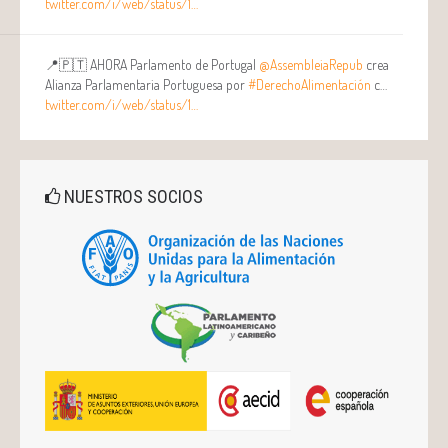
twitter.com/i/web/status/1…
📍🇵🇹 AHORA Parlamento de Portugal
@AssembleiaRepub
crea
Alianza Parlamentaria Portuguesa por
#DerechoAlimentación
c…
twitter.com/i/web/status/1…
NUESTROS SOCIOS