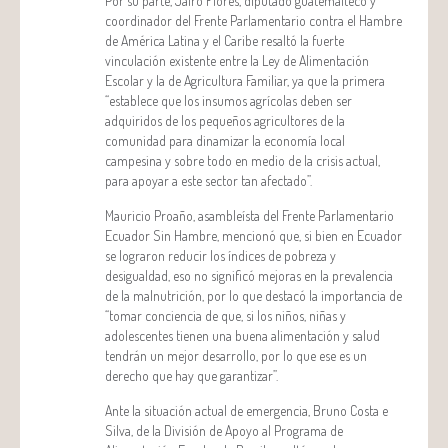
Por su parte, Jairo Flores, diputado guatemalteco y
coordinador del Frente Parlamentario contra el Hambre
de América Latina y el Caribe resaltó la fuerte
vinculación existente entre la Ley de Alimentación
Escolar y la de Agricultura Familiar, ya que la primera
“establece que los insumos agrícolas deben ser
adquiridos de los pequeños agricultores de la
comunidad para dinamizar la economía local
campesina y sobre todo en medio de la crisis actual,
para apoyar a este sector tan afectado”.
Mauricio Proaño, asambleísta del Frente Parlamentario
Ecuador Sin Hambre, mencionó que, si bien en Ecuador
se lograron reducir los índices de pobreza y
desigualdad, eso no significó mejoras en la prevalencia
de la malnutrición, por lo que destacó la importancia de
“tomar conciencia de que, si los niños, niñas y
adolescentes tienen una buena alimentación y salud
tendrán un mejor desarrollo, por lo que ese es un
derecho que hay que garantizar”.
Ante la situación actual de emergencia, Bruno Costa e
Silva, de la División de Apoyo al Programa de