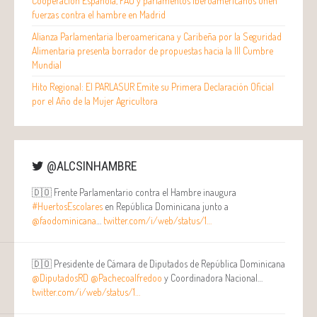
Cooperación Española, FAO y parlamentos iberoamericanos unen
fuerzas contra el hambre en Madrid
Alianza Parlamentaria Iberoamericana y Caribeña por la Seguridad
Alimentaria presenta borrador de propuestas hacia la III Cumbre
Mundial
Hito Regional: El PARLASUR Emite su Primera Declaración Oficial
por el Año de la Mujer Agricultora
@ALCSINHAMBRE
🇩🇴 Frente Parlamentario contra el Hambre inaugura
#HuertosEscolares
en República Dominicana junto a
@faodominicana
…
twitter.com/i/web/status/1…
🇩🇴 Presidente de Cámara de Diputados de República Dominicana
@DiputadosRD
@Pachecoalfredoo
y Coordinadora Nacional…
twitter.com/i/web/status/1…