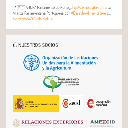
📍🇵🇹 AHORA Parlamento de Portugal
@AssembleiaRepub
crea
Alianza Parlamentaria Portuguesa por
#DerechoAlimentación
c…
twitter.com/i/web/status/1…
NUESTROS SOCIOS