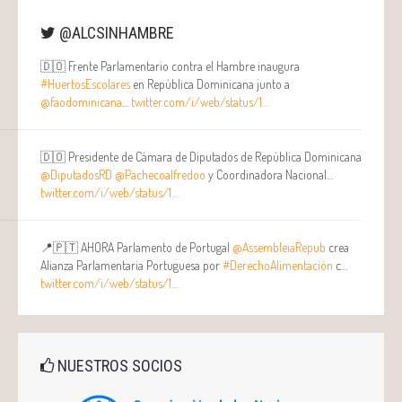
@ALCSINHAMBRE
🇩🇴 Frente Parlamentario contra el Hambre inaugura
#HuertosEscolares
en República Dominicana junto a
@faodominicana
…
twitter.com/i/web/status/1…
🇩🇴 Presidente de Cámara de Diputados de República Dominicana
@DiputadosRD
@Pachecoalfredoo
y Coordinadora Nacional…
twitter.com/i/web/status/1…
📍🇵🇹 AHORA Parlamento de Portugal
@AssembleiaRepub
crea
Alianza Parlamentaria Portuguesa por
#DerechoAlimentación
c…
twitter.com/i/web/status/1…
NUESTROS SOCIOS