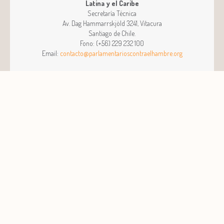
Latina y el Caribe
Secretaría Técnica
Av. Dag Hammarrskjöld 3241, Vitacura
Santiago
de
Chile
.
Fono:
(+56) 229 232 100
Email:
contacto@parlamentarioscontraelhambre.org