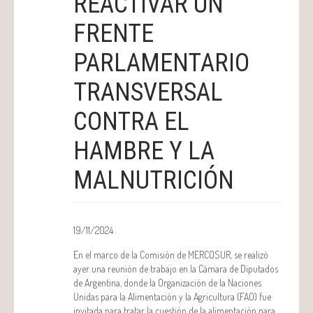
REACTIVAR UN
FRENTE
PARLAMENTARIO
TRANSVERSAL
CONTRA EL
HAMBRE Y LA
MALNUTRICIÓN
19/11/2024
En el marco de la Comisión de MERCOSUR, se realizó
ayer una reunión de trabajo en la Cámara de Diputados
de Argentina, donde la Organización de la Naciones
Unidas para la Alimentación y la Agricultura (FAO) fue
invitada para tratar la cuestión de la alimentación para