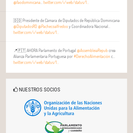
@faodominicana
…
twitter.com/i/web/status/1…
🇩🇴 Presidente de Cámara de Diputados de República Dominicana
@DiputadosRD
@Pachecoalfredoo
y Coordinadora Nacional…
twitter.com/i/web/status/1…
📍🇵🇹 AHORA Parlamento de Portugal
@AssembleiaRepub
crea
Alianza Parlamentaria Portuguesa por
#DerechoAlimentación
c…
twitter.com/i/web/status/1…
NUESTROS SOCIOS