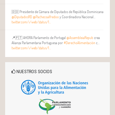
🇩🇴 Presidente de Cámara de Diputados de República Dominicana
@DiputadosRD
@Pachecoalfredoo
y Coordinadora Nacional…
twitter.com/i/web/status/1…
📍🇵🇹 AHORA Parlamento de Portugal
@AssembleiaRepub
crea
Alianza Parlamentaria Portuguesa por
#DerechoAlimentación
c…
twitter.com/i/web/status/1…
NUESTROS SOCIOS