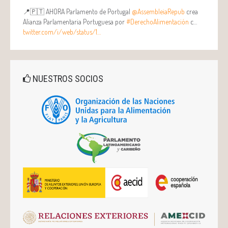
📍🇵🇹 AHORA Parlamento de Portugal
@AssembleiaRepub
crea
Alianza Parlamentaria Portuguesa por
#DerechoAlimentación
c…
twitter.com/i/web/status/1…
NUESTROS SOCIOS