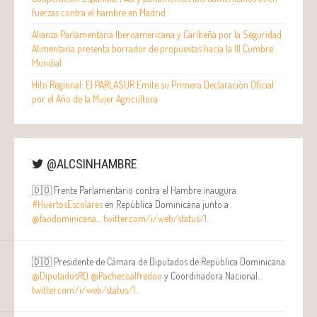
fuerzas contra el hambre en Madrid
Alianza Parlamentaria Iberoamericana y Caribeña por la Seguridad
Alimentaria presenta borrador de propuestas hacia la III Cumbre
Mundial
Hito Regional: El PARLASUR Emite su Primera Declaración Oficial
por el Año de la Mujer Agricultora
@ALCSINHAMBRE
🇩🇴 Frente Parlamentario contra el Hambre inaugura
#HuertosEscolares
en República Dominicana junto a
@faodominicana
…
twitter.com/i/web/status/1…
🇩🇴 Presidente de Cámara de Diputados de República Dominicana
@DiputadosRD
@Pachecoalfredoo
y Coordinadora Nacional…
twitter.com/i/web/status/1…