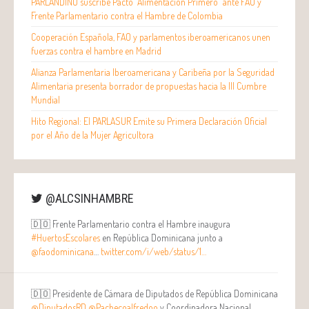
PARLANDINO suscribe Pacto “Alimentación Primero” ante FAO y
Frente Parlamentario contra el Hambre de Colombia
Cooperación Española, FAO y parlamentos iberoamericanos unen
fuerzas contra el hambre en Madrid
Alianza Parlamentaria Iberoamericana y Caribeña por la Seguridad
Alimentaria presenta borrador de propuestas hacia la III Cumbre
Mundial
Hito Regional: El PARLASUR Emite su Primera Declaración Oficial
por el Año de la Mujer Agricultora
@ALCSINHAMBRE
🇩🇴 Frente Parlamentario contra el Hambre inaugura
#HuertosEscolares
en República Dominicana junto a
@faodominicana
…
twitter.com/i/web/status/1…
🇩🇴 Presidente de Cámara de Diputados de República Dominicana
@DiputadosRD
@Pachecoalfredoo
y Coordinadora Nacional…