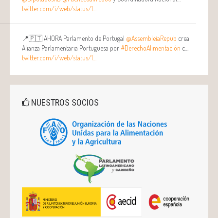
twitter.com/i/web/status/1…
📍🇵🇹 AHORA Parlamento de Portugal
@AssembleiaRepub
crea
Alianza Parlamentaria Portuguesa por
#DerechoAlimentación
c…
twitter.com/i/web/status/1…
NUESTROS SOCIOS