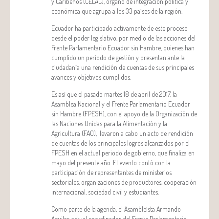
y Caribeños (CELAC), órgano de integración política y
económica que agrupa a los 33 países de la región.
Ecuador ha participado activamente de este proceso
desde el poder legislativo, por medio de las acciones del
Frente Parlamentario Ecuador sin Hambre, quienes han
cumplido un periodo de gestión y presentan ante la
ciudadanía una rendición de cuentas de sus principales
avances y objetivos cumplidos.
Es así que el pasado martes 18 de abril de 2017, la
Asamblea Nacional y el Frente Parlamentario Ecuador
sin Hambre (FPESH), con el apoyo de la Organización de
las Naciones Unidas para la Alimentación y la
Agricultura (FAO), llevaron a cabo un acto de rendición
de cuentas de los principales logros alcanzados por el
FPESH en el actual periodo de gobierno, que finaliza en
mayo del presente año. El evento contó con la
participación de representantes de ministerios
sectoriales, organizaciones de productores, cooperación
internacional, sociedad civil y estudiantes.
Como parte de la agenda, el Asambleísta Armando
Aguilar, actual coordinador del Frente Parlamentario