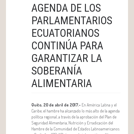
AGENDA DE LOS
PARLAMENTARIOS
ECUATORIANOS
CONTINÚA PARA
GARANTIZAR LA
SOBERANÍA
ALIMENTARIA
Quito, 20 de abril de 2017.-
En América Latina y el
Caribe, el hambre ha alcanzado lo más alto de la agenda
política regional, a través de la aprobación del Plan de
Seguridad Alimentaria, Nutrición y Erradicación del
Hambre de la Comunidad de Estados Latinoamericanos