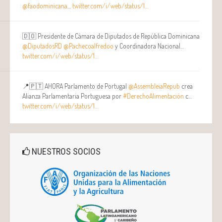
@faodominicana
…
twitter.com/i/web/status/1…
🇩🇴 Presidente de Cámara de Diputados de República Dominicana
@DiputadosRD
@Pachecoalfredoo
y Coordinadora Nacional…
twitter.com/i/web/status/1…
📍🇵🇹 AHORA Parlamento de Portugal
@AssembleiaRepub
crea
Alianza Parlamentaria Portuguesa por
#DerechoAlimentación
c…
twitter.com/i/web/status/1…
NUESTROS SOCIOS