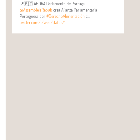
📍🇵🇹 AHORA Parlamento de Portugal
@AssembleiaRepub
crea Alianza Parlamentaria
Portuguesa por
#DerechoAlimentación
c…
twitter.com/i/web/status/1…