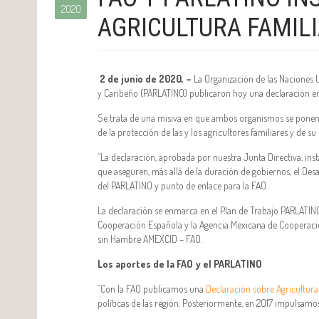
2020
AGRICULTURA FAMILI
2 de junio de 2020, –
La Organización de las Naciones 
y Caribeño (PARLATINO) publicaron hoy una declaración en a
Se trata de una misiva en que ambos organismos se ponen a
de la protección de las y los agricultores familiares y de s
“La declaración, aprobada por nuestra Junta Directiva, insta
que aseguren, más allá de la duración de gobiernos, el Desa
del PARLATINO y punto de enlace para la FAO.
La declaración se enmarca en el Plan de Trabajo PARLATINO
Cooperación Española y la Agencia Mexicana de Cooperación
sin Hambre AMEXCID – FAO.
Los aportes de la FAO y el PARLATINO
“Con la FAO publicamos una
Declaración sobre Agricultura
políticas de las región. Posteriormente, en 2017 impulsamo