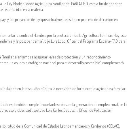
 la Ley Modelo sobre Agricultura Familiar del PARLATINO, esto a fin de poner en
e reconocidas en la materia.
aguay, y los proyectos de ley que actualmente están en proceso de discusión en
lamentario contra el Hambre por la protección de la Agricultura Familiar. Hoy este
ndemia y la post pandemia”, dijo Luis Lobo, Oficial del Programa España-FAO para
ra Familiar, alentamos a asegurar leyes de protección y un reconocimiento
 como un asunto estratégico nacional para el desarrollo sostenible”, complementó
instalado en la discusión pública la necesidad de fortalecer la agricultura familiar
aludables, también cumple importantes roles en la generación de empleo rural, en la
brepeso y obesidad”, sostuvo Luiz Carlos Beduschi, Oficial de Políticas en
 solicitud de la Comunidad de Estados Latinoamericanos y Caribeños (CELAC),