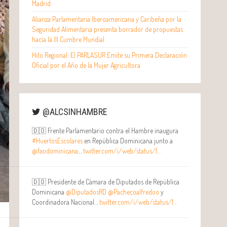
Madrid
Alianza Parlamentaria Iberoamericana y Caribeña por la
Seguridad Alimentaria presenta borrador de propuestas
hacia la III Cumbre Mundial
Hito Regional: El PARLASUR Emite su Primera Declaración
Oficial por el Año de la Mujer Agricultora
@ALCSINHAMBRE
🇩🇴 Frente Parlamentario contra el Hambre inaugura
#HuertosEscolares
en República Dominicana junto a
@faodominicana
…
twitter.com/i/web/status/1…
🇩🇴 Presidente de Cámara de Diputados de República
Dominicana
@DiputadosRD
@Pachecoalfredoo
y
Coordinadora Nacional…
twitter.com/i/web/status/1…