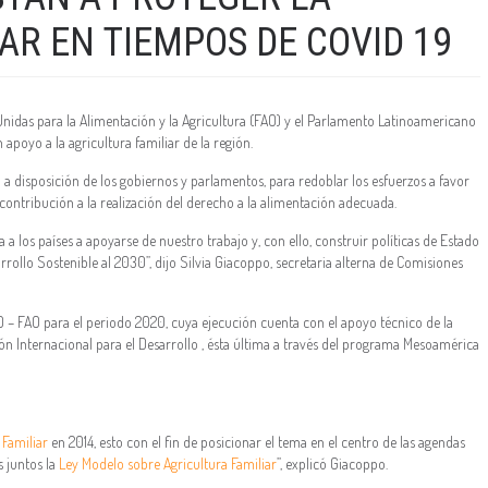
AR EN TIEMPOS DE COVID 19
Unidas para la Alimentación y la Agricultura (FAO) y el Parlamento Latinoamericano
poyo a la agricultura familiar de la región.
 disposición de los gobiernos y parlamentos, para redoblar los esfuerzos a favor
u contribución a la realización del derecho a la alimentación adecuada.
 a los países a apoyarse de nuestro trabajo y, con ello, construir políticas de Estado
rrollo Sostenible al 2030”, dijo Silvia Giacoppo, secretaria alterna de Comisiones
 – FAO para el periodo 2020, cuya ejecución cuenta con el apoyo técnico de la
 Internacional para el Desarrollo , ésta última a través del programa Mesoamérica
 Familiar
en 2014, esto con el fin de posicionar el tema en el centro de las agendas
s juntos la
Ley Modelo sobre Agricultura Familiar
”, explicó Giacoppo.