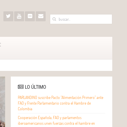
E
LO ÚLTIMO
PARLANDINO suscribe Pacto “Alimentación Primero” ante
FAO y Frente Parlamentario contra el Hambre de
Colombia
Cooperación Española, FAO y parlamentos
iberoamericanos unen fuerzas contra el hambre en