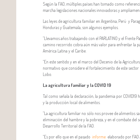
Según la FAO, múltiples países han tomado como referencia
marcha legislaciones nacionales innovadoras y ampliament
Las leyes de agricultura familiar en Argentina, Perú y Par
Honduras y Guatemala, son algunos ejemplos.
“Llevamos años trabajando con el PARLATINO y el Frente Par
camino recorrido cobra aún más valor para enfrentar la pa
América Latina y el Caribe.
“En este sentido y en el marco del Decenio de la Agricultu
normativo que considere el fortalecimiento de este sector
Lobo.
La agricultura familiar y la COVID 19
Tal como señala la declaración, la pandemia por COVID19 ha 
y la producción local de alimentos.
“La agricultura familiar no sólo nos provee de alimentos s
eliminación del hambre y la pobreza, y en el combate del so
Desarrollo Territorial de la FAO.
“Es por ello que en el pasado
informe
elaborado por FAO a