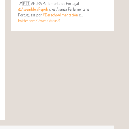
📍🇵🇹 AHORA Parlamento de Portugal
@AssembleiaRepub
crea Alianza Parlamentaria
Portuguesa por
#DerechoAlimentación
c…
twitter.com/i/web/status/1…