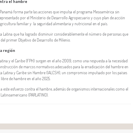
ntra el hambre
e Panamá forma parte las acciones que impulsa el programa Mesoamérica sin
epresentado por el Ministerio de Desarrollo Agropecuario y cuyo plan de acción
gricultura familiar y la seguridad alimentaria y nutricional en el país.
ca Latina que ha logrado disminuir considerablemente el número de personas que
 del primer Objetivo de Desarrollo de Milenio.
a región
tina y el Caribe (FPH) surgen en el año 2009, como una respuesta a la necesidad
a construcción de marcos normativos adecuados para la erradicación del hambre en
rica Latina y Caribe sin Hambre (IALCSH), un compromiso impulsado por los países
n libre de hambre en el año 2025.
do a este esfuerzo contra el hambre, además de organismos internacionales como el
 Latinoamericano (PARLATINO).