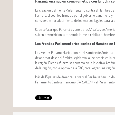
Panamá, una nación comprometida con la lucha co
La creación del Frente Parlamentario contra el Hambre d
Hambre, el cual fue firmado por el gobierno panameño y r
considera el fortalecimiento de los marcos legales para la a
Cabe señalar que Panamá es uno de los 17 países de Améri
sufren desnutrición, alcanzando la meta relativa al hambre
Los Frentes Parlamentarios contra el Hambre en l
Los Frentes Parlamentarios contra el Hambre de América La
de abordar desde el ámbito legislativo la incidencia en l
la región. Dicho esfuerzo se enmarca en la Iniciativa Amé
de la región, con el apoyo de la FAO, para lograr una regió
Más de 15 países de América Latina y el Caribe se han uni
Parlamento Centroamericano (PARLACEN) y el Parlamento