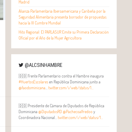
Madrid
Alianza Parlamentaria Iberoamericana y Caribeña por la
Seguridad Alimentaria presenta borrador de propuestas
hacia la III Cumbre Mundial
Hito Regional: El PARLASUR Emite su Primera Declaración
Oficial por el Año de la Mujer Agricultora
@ALCSINHAMBRE
🇩🇴 Frente Parlamentario contra el Hambre inaugura
#HuertosEscolares
en República Dominicana junto a
@faodominicana
…
twitter.com/i/web/status/1…
🇩🇴 Presidente de Cámara de Diputados de República
Dominicana
@DiputadosRD
@Pachecoalfredoo
y
Coordinadora Nacional…
twitter.com/i/web/status/1…