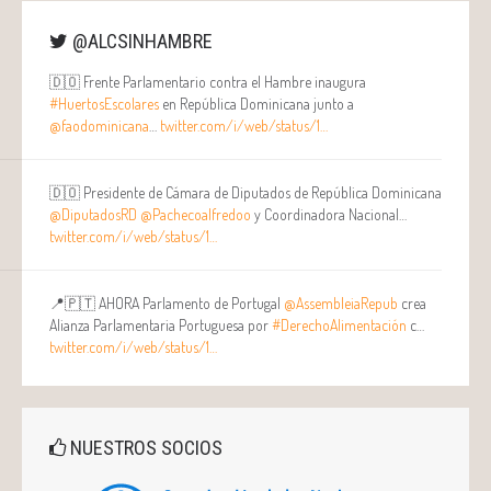
@ALCSINHAMBRE
🇩🇴 Frente Parlamentario contra el Hambre inaugura
#HuertosEscolares
en República Dominicana junto a
@faodominicana
…
twitter.com/i/web/status/1…
🇩🇴 Presidente de Cámara de Diputados de República Dominicana
@DiputadosRD
@Pachecoalfredoo
y Coordinadora Nacional…
twitter.com/i/web/status/1…
📍🇵🇹 AHORA Parlamento de Portugal
@AssembleiaRepub
crea
Alianza Parlamentaria Portuguesa por
#DerechoAlimentación
c…
twitter.com/i/web/status/1…
NUESTROS SOCIOS