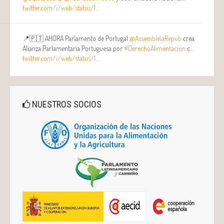
twitter.com/i/web/status/1…
📍🇵🇹 AHORA Parlamento de Portugal
@AssembleiaRepub
crea
Alianza Parlamentaria Portuguesa por
#DerechoAlimentación
c…
twitter.com/i/web/status/1…
NUESTROS SOCIOS