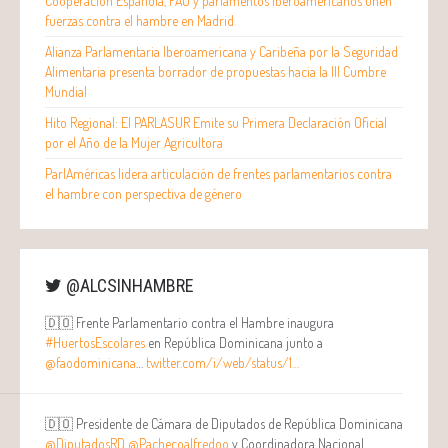
Cooperación Española, FAO y parlamentos iberoamericanos unen
fuerzas contra el hambre en Madrid
Alianza Parlamentaria Iberoamericana y Caribeña por la Seguridad
Alimentaria presenta borrador de propuestas hacia la III Cumbre
Mundial
Hito Regional: El PARLASUR Emite su Primera Declaración Oficial
por el Año de la Mujer Agricultora
ParlAméricas lidera articulación de frentes parlamentarios contra
el hambre con perspectiva de género
@ALCSINHAMBRE
🇩🇴 Frente Parlamentario contra el Hambre inaugura
#HuertosEscolares
en República Dominicana junto a
@faodominicana
…
twitter.com/i/web/status/1…
🇩🇴 Presidente de Cámara de Diputados de República Dominicana
@DiputadosRD
@Pachecoalfredoo
y Coordinadora Nacional…