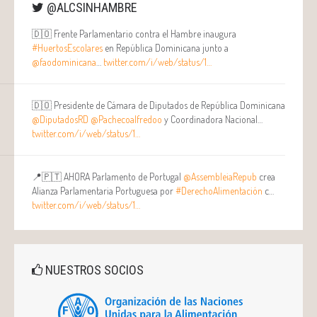
@ALCSINHAMBRE
🇩🇴 Frente Parlamentario contra el Hambre inaugura
#HuertosEscolares
en República Dominicana junto a
@faodominicana
…
twitter.com/i/web/status/1…
🇩🇴 Presidente de Cámara de Diputados de República Dominicana
@DiputadosRD
@Pachecoalfredoo
y Coordinadora Nacional…
twitter.com/i/web/status/1…
📍🇵🇹 AHORA Parlamento de Portugal
@AssembleiaRepub
crea
Alianza Parlamentaria Portuguesa por
#DerechoAlimentación
c…
twitter.com/i/web/status/1…
NUESTROS SOCIOS