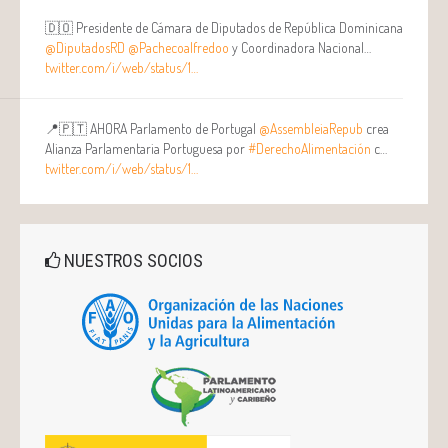
🇩🇴 Presidente de Cámara de Diputados de República Dominicana
@DiputadosRD
@Pachecoalfredoo
y Coordinadora Nacional…
twitter.com/i/web/status/1…
📍🇵🇹 AHORA Parlamento de Portugal
@AssembleiaRepub
crea
Alianza Parlamentaria Portuguesa por
#DerechoAlimentación
c…
twitter.com/i/web/status/1…
NUESTROS SOCIOS