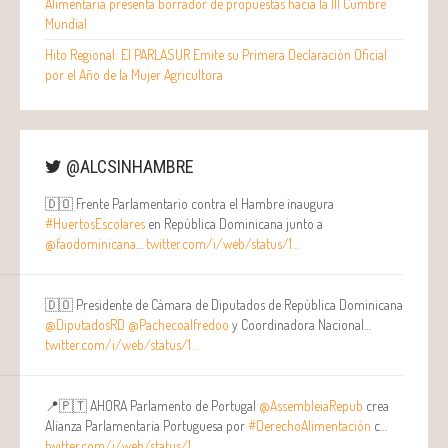
Alimentaria presenta borrador de propuestas hacia la III Cumbre
Mundial
Hito Regional: El PARLASUR Emite su Primera Declaración Oficial
por el Año de la Mujer Agricultora
@ALCSINHAMBRE
🇩🇴 Frente Parlamentario contra el Hambre inaugura
#HuertosEscolares
en República Dominicana junto a
@faodominicana
…
twitter.com/i/web/status/1…
🇩🇴 Presidente de Cámara de Diputados de República Dominicana
@DiputadosRD
@Pachecoalfredoo
y Coordinadora Nacional…
twitter.com/i/web/status/1…
📍🇵🇹 AHORA Parlamento de Portugal
@AssembleiaRepub
crea
Alianza Parlamentaria Portuguesa por
#DerechoAlimentación
c…
twitter.com/i/web/status/1…