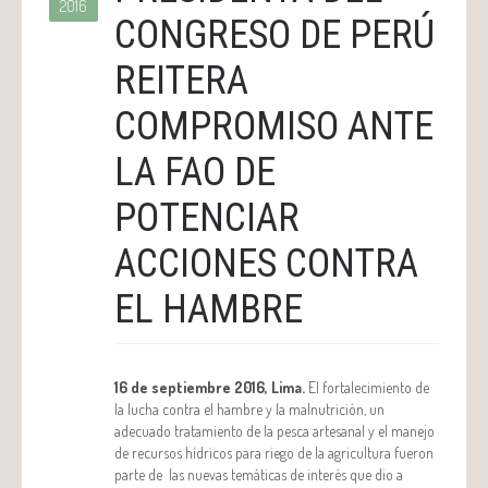
2016
CONGRESO DE PERÚ
REITERA
COMPROMISO ANTE
LA FAO DE
POTENCIAR
ACCIONES CONTRA
EL HAMBRE
16 de septiembre 2016, Lima.
El fortalecimiento de
la lucha contra el hambre y la malnutrición, un
adecuado tratamiento de la pesca artesanal y el manejo
de recursos hídricos para riego de la agricultura fueron
parte de las nuevas temáticas de interés que dio a