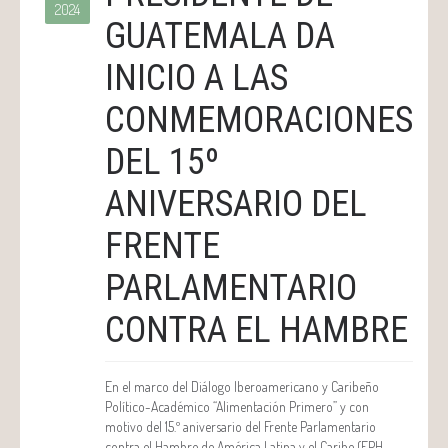
2024
GUATEMALA DA
INICIO A LAS
CONMEMORACIONES
DEL 15º
ANIVERSARIO DEL
FRENTE
PARLAMENTARIO
CONTRA EL HAMBRE
En el marco del Diálogo Iberoamericano y Caribeño
Político-Académico “Alimentación Primero” y con
motivo del 15.º aniversario del Frente Parlamentario
contra el Hambre de América Latina y el Caribe (FPH-