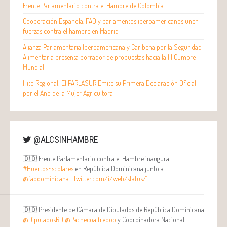
Frente Parlamentario contra el Hambre de Colombia
Cooperación Española, FAO y parlamentos iberoamericanos unen
fuerzas contra el hambre en Madrid
Alianza Parlamentaria Iberoamericana y Caribeña por la Seguridad
Alimentaria presenta borrador de propuestas hacia la III Cumbre
Mundial
Hito Regional: El PARLASUR Emite su Primera Declaración Oficial
por el Año de la Mujer Agricultora
@ALCSINHAMBRE
🇩🇴 Frente Parlamentario contra el Hambre inaugura
#HuertosEscolares
en República Dominicana junto a
@faodominicana
…
twitter.com/i/web/status/1…
🇩🇴 Presidente de Cámara de Diputados de República Dominicana
@DiputadosRD
@Pachecoalfredoo
y Coordinadora Nacional…