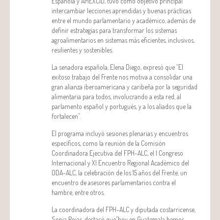
Española y AMEXCID, tuvo como objetivo principal
intercambiar lecciones aprendidas y buenas prácticas
entre el mundo parlamentario y académico, además de
definir estrategias para transformar los sistemas
agroalimentarios en sistemas más eficientes, inclusivos,
resilientes y sostenibles.
La senadora española, Elena Diego, expresó que “El
exitoso trabajo del Frente nos motiva a consolidar una
gran alianza iberoamericana y caribeña por la seguridad
alimentaria para todos, involucrando a esta red, al
parlamento español y portugués, y a los aliados que la
fortalecen”.
El programa incluyó sesiones plenarias y encuentros
específicos, como la reunión de la Comisión
Coordinadora Ejecutiva del FPH-ALC, el I Congreso
Internacional y XI Encuentro Regional Académico del
ODA-ALC, la celebración de los 15 años del Frente, un
encuentro de asesores parlamentarios contra el
hambre, entre otros.
La coordinadora del FPH-ALC y diputada costarricense,
Sonia Rojas, destacó que”hoy en Guatemala hemos