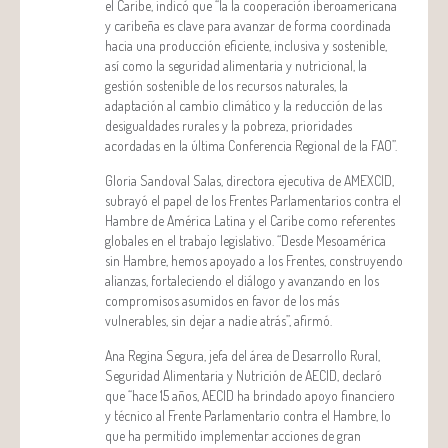
el Caribe, indicó que “la la cooperación iberoamericana
y caribeña es clave para avanzar de forma coordinada
hacia una producción eficiente, inclusiva y sostenible,
así como la seguridad alimentaria y nutricional, la
gestión sostenible de los recursos naturales, la
adaptación al cambio climático y la reducción de las
desigualdades rurales y la pobreza, prioridades
acordadas en la última Conferencia Regional de la FAO”.
Gloria Sandoval Salas, directora ejecutiva de AMEXCID,
subrayó el papel de los Frentes Parlamentarios contra el
Hambre de América Latina y el Caribe como referentes
globales en el trabajo legislativo. “Desde Mesoamérica
sin Hambre, hemos apoyado a los Frentes, construyendo
alianzas, fortaleciendo el diálogo y avanzando en los
compromisos asumidos en favor de los más
vulnerables, sin dejar a nadie atrás”, afirmó.
Ana Regina Segura, jefa del área de Desarrollo Rural,
Seguridad Alimentaria y Nutrición de AECID, declaró
que “hace 15 años, AECID ha brindado apoyo financiero
y técnico al Frente Parlamentario contra el Hambre, lo
que ha permitido implementar acciones de gran