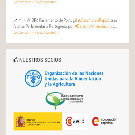
twitter.com/i/web/status/1…
📍🇵🇹 AHORA Parlamento de Portugal
@AssembleiaRepub
crea
Alianza Parlamentaria Portuguesa por
#DerechoAlimentación
c…
twitter.com/i/web/status/1…
NUESTROS SOCIOS