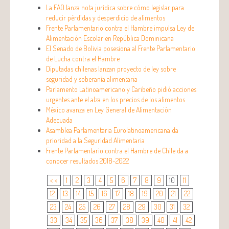
La FAO lanza nota jurídica sobre cómo legislar para
reducir pérdidas y desperdicio de alimentos
Frente Parlamentario contra el Hambre impulsa Ley de
Alimentación Escolar en República Dominicana
El Senado de Bolivia posesiona al Frente Parlamentario
de Lucha contra el Hambre
Diputadas chilenas lanzan proyecto de ley sobre
seguridad y soberanía alimentaria
Parlamento Latinoamericano y Caribeño pidió acciones
urgentes ante el alza en los precios de los alimentos
México avanza en Ley General de Alimentación
Adecuada
Asamblea Parlamentaria Eurolatinoamericana da
prioridad a la Seguridad Alimentaria
Frente Parlamentario contra el Hambre de Chile da a
conocer resultados 2018-2022
< <
1
2
3
4
5
6
7
8
9
10
11
12
13
14
15
16
17
18
19
20
21
22
23
24
25
26
27
28
29
30
31
32
33
34
35
36
37
38
39
40
41
42