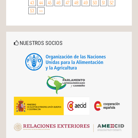
43
44
45
46
47
48
49
50
51
52
53
>>
NUESTROS SOCIOS