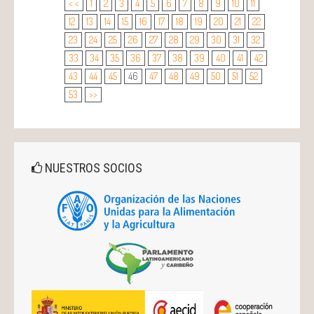
< <
1
2
3
4
5
6
7
8
9
10
11
12
13
14
15
16
17
18
19
20
21
22
23
24
25
26
27
28
29
30
31
32
33
34
35
36
37
38
39
40
41
42
43
44
45
46
47
48
49
50
51
52
53
>>
NUESTROS SOCIOS