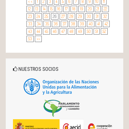
< <
1
2
3
4
5
6
7
8
9
10
11
12
13
14
15
16
17
18
19
20
21
22
23
24
25
26
27
28
29
30
31
32
33
34
35
36
37
38
39
40
41
42
43
44
45
46
47
48
49
50
51
52
53
>>
NUESTROS SOCIOS